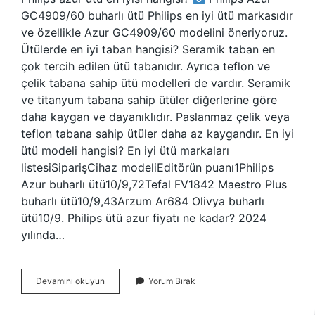
GC4909/60 buharlı ütü Philips en iyi ütü markasıdır
ve özellikle Azur GC4909/60 modelini öneriyoruz.
Ütülerde en iyi taban hangisi? Seramik taban en
çok tercih edilen ütü tabanıdır. Ayrıca teflon ve
çelik tabana sahip ütü modelleri de vardır. Seramik
ve titanyum tabana sahip ütüler diğerlerine göre
daha kaygan ve dayanıklıdır. Paslanmaz çelik veya
teflon tabana sahip ütüler daha az kaygandır. En iyi
ütü modeli hangisi? En iyi ütü markaları
listesiSiparişCihaz modeliEditörün puanı1Philips
Azur buharlı ütü10/9,72Tefal FV1842 Maestro Plus
buharlı ütü10/9,43Arzum Ar684 Olivya buharlı
ütü10/9. Philips ütü azur fiyatı ne kadar? 2024
yılında…
Ütüde
Devamını okuyun
Yorum Bırak
Azur
Ne