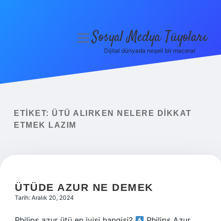
Sosyal Medya Tüyoları
menüyü
aç
Dijital dünyada neşeli bir macera!
Anasayfa
Gizlilik Politikası
Yasal Uyarı
ETIKET:
ÜTÜ ALIRKEN NELERE DIKKAT
ETMEK LAZIM
Hakkımızda
ÜTÜDE AZUR NE DEMEK
Tarih: Aralık 20, 2024
Philips azur ütü en iyisi hangisi?
Philips Azur