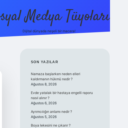
syal Medya Tüyoları
Dijital dünyada neşeli bir macera!
tulipbet yeni giriş
SIDEBAR
SON YAZILAR
Namaza başlarken neden elleri
kaldırmanın hükmü nedir ?
Ağustos 8, 2026
Evde yatalak bir hastaya engelli raporu
nasıl alınır ?
Ağustos 6, 2026
Ayrımcılığın anlamı nedir ?
Ağustos 5, 2026
Boya lekesini ne çıkarır ?