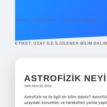
Anasayfa
Gizlilik Politikası
Yasal Uyarı
Hakkımızda
ETIKET:
UZAY ILE ILGILENEN BILIM DALI
ASTROFIZIK NEYI
Tarih: Ekim 20, 2024
Astrofizik ne ile ilgili bir bilim dalıdır? Astrofi
uzaydaki konumları ve hareketleri yerine yapıla