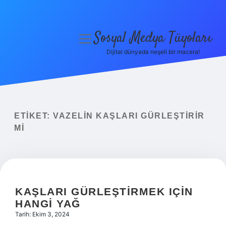
Sosyal Medya Tüyoları
menüyü
aç
Dijital dünyada neşeli bir macera!
Anasayfa
Gizlilik Politikası
Yasal Uyarı
ETIKET:
VAZELIN KAŞLARI GÜRLEŞTIRIR
MI
Hakkımızda
KAŞLARI GÜRLEŞTIRMEK IÇIN
HANGI YAĞ
Tarih: Ekim 3, 2024