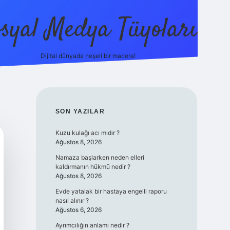
syal Medya Tüyoları
Dijital dünyada neşeli bir macera!
tulipbet yeni giriş
SIDEBAR
SON YAZILAR
Kuzu kulağı acı mıdır ?
Ağustos 8, 2026
Namaza başlarken neden elleri
kaldırmanın hükmü nedir ?
Ağustos 8, 2026
Evde yatalak bir hastaya engelli raporu
nasıl alınır ?
Ağustos 6, 2026
Ayrımcılığın anlamı nedir ?