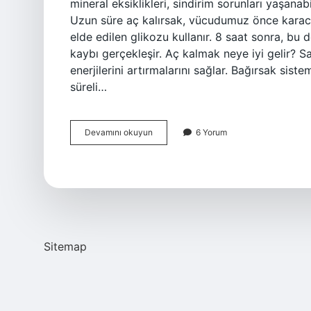
mineral eksiklikleri, sindirim sorunları yaşana
Uzun süre aç kalırsak, vücudumuz önce karaci
elde edilen glikozu kullanır. 8 saat sonra, bu 
kaybı gerçekleşir. Aç kalmak neye iyi gelir? Sağ
enerjilerini artırmalarını sağlar. Bağırsak sist
süreli…
Aç
Devamını okuyun
6 Yorum
Olunca
Vücutta
Neler
Olur
Sitemap