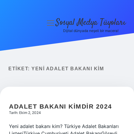
Sosyal Medya Tüyoları
menüyü
aç
Dijital dünyada neşeli bir macera!
Anasayfa
Gizlilik Politikası
Yasal Uyarı
ETIKET:
YENI ADALET BAKANI KIM
Hakkımızda
ADALET BAKANI KIMDIR 2024
Tarih: Ekim 2, 2024
Yeni adalet bakanı kim? Türkiye Adalet Bakanları
ListesiTürkiye Cumhuriyeti Adalet BakanıGörevli