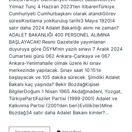
Yılmaz Tunç 4 Haziran 2023’ten itibarenTürkiye
Cumhuriyeti Cumhurbaşkanı olarak atandıGörev
süresiKısıtlama yokKuruluş tarihi3 Mayıs 1920)4
satır daha 2024 Adalet Bakanlığı alımı ne zaman?
ADALET BAKANLIĞI 400 PERSONEL ALIMINA
BAŞLAYACAK! Resmi Gazete’de yayımlanan
duyuruya göre ÖSYM’nin yazılı sınavı 7 Aralık 2024
Cumartesi günü 062 Ankara-Çankaya ve 067
Ankara-Yenimahalle olmak üzere iki sınav
merkezinde yapılacak. Sınav saat 10:15’te
başlayacak ve 105 dakika sürecek. Şimdiki Adalet
Bakanı kaç yaşında? Bekir BozdağKişisel
BilgilerDoğum 1 Nisan 1965 Akdağmadeni, Yozgat,
TürkiyePartiFazilet Partisi (1999-2001) Adalet ve
Kalkınma Partisi (2001’den beri)Evlilik(ler)Mine
Bozdağ34 satır daha Adalet Bakanı kimler?…
Adalet
Devamını okuyun
Yorum Bırak