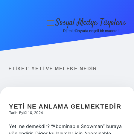
Sosyal Medya Tüyoları
menüyü
aç
Dijital dünyada neşeli bir macera!
Anasayfa
Gizlilik Politikası
Yasal Uyarı
ETIKET:
YETI VE MELEKE NEDIR
Hakkımızda
YETI NE ANLAMA GELMEKTEDIR
Tarih: Eylül 10, 2024
Yeti ne demekdir? “Abominable Snowman” buraya
yönlendirir. Diğer kullanımlar için Abominable