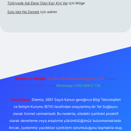
Türkiyede Adı Ebrar Olan Kaç Kişi Var
için
Müge
Solo Idol Ne Demek
için
admin
iriş
Reklam ve İletişim:
E-mail:
backlinkpaneli@gmail.com
Teams:
forumhizmeti@gmail.com
Whatsapp: 0262 606 0 726
Telegram:
@karabul
Yasal Uyarı:
Sitemiz, 5651 Sayılı Kanun gereğince Bilgi Teknolojileri
ve İletişim Kurumu (BTK) tarafından onaylanmış bir Yer Sağlayıcı
olarak hizmet vermektedir. Bu nedenle, sitedeki içerikleri proaktif
olarak denetleme veya araştırma yükümlülüğümüz bulunmamaktadır.
Ancak, üyelerimiz yazdıkları içeriklerin sorumluluğunu taşımakta olup,