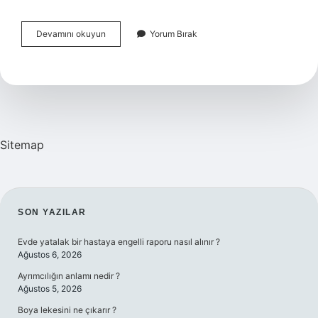
Kadınlarda
Devamını okuyun
Yorum Bırak
Yumurta
Çatlarsa
Ne
Olur
Sitemap
SIDEBAR
SON YAZILAR
Evde yatalak bir hastaya engelli raporu nasıl alınır ?
Ağustos 6, 2026
Ayrımcılığın anlamı nedir ?
Ağustos 5, 2026
Boya lekesini ne çıkarır ?