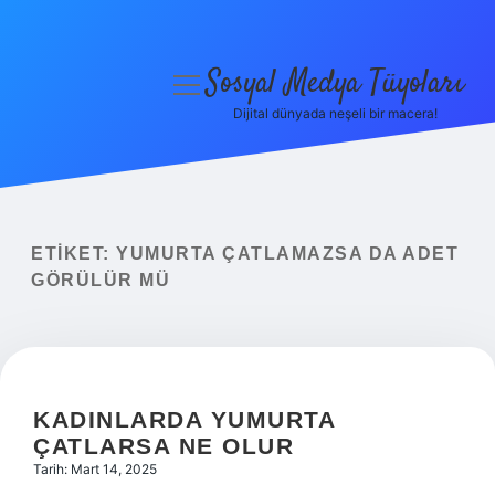
Sosyal Medya Tüyoları
menüyü
aç
Dijital dünyada neşeli bir macera!
Anasayfa
Gizlilik Politikası
Yasal Uyarı
ETIKET:
YUMURTA ÇATLAMAZSA DA ADET
GÖRÜLÜR MÜ
Hakkımızda
KADINLARDA YUMURTA
ÇATLARSA NE OLUR
Tarih: Mart 14, 2025