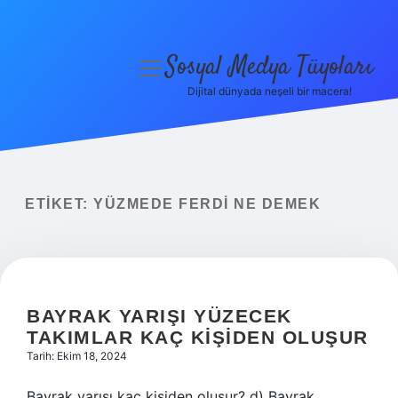
Sosyal Medya Tüyoları
menüyü
aç
Dijital dünyada neşeli bir macera!
Anasayfa
Gizlilik Politikası
Yasal Uyarı
ETIKET:
YÜZMEDE FERDI NE DEMEK
Hakkımızda
BAYRAK YARIŞI YÜZECEK
TAKIMLAR KAÇ KIŞIDEN OLUŞUR
Tarih: Ekim 18, 2024
Bayrak yarışı kaç kişiden oluşur? d) Bayrak