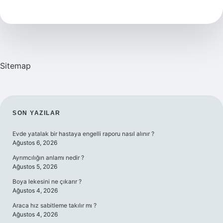
Yüzecek
Takımlar
Kaç
Kişiden
Oluşur
Sitemap
SIDEBAR
SON YAZILAR
Evde yatalak bir hastaya engelli raporu nasıl alınır ?
Ağustos 6, 2026
Ayrımcılığın anlamı nedir ?
Ağustos 5, 2026
Boya lekesini ne çıkarır ?
Ağustos 4, 2026
Araca hız sabitleme takılır mı ?
Ağustos 4, 2026