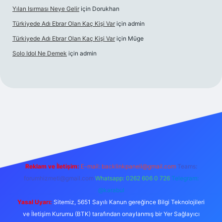
Yılan Isırması Neye Gelir
için
Dorukhan
Türkiyede Adı Ebrar Olan Kaç Kişi Var
için
admin
Türkiyede Adı Ebrar Olan Kaç Kişi Var
için
Müge
Solo Idol Ne Demek
için
admin
riş
Reklam ve İletişim:
E-mail:
backlinkpaneli@gmail.com
Teams:
forumhizmeti@gmail.com
Whatsapp: 0262 606 0 726
Telegram:
@karabul
Yasal Uyarı:
Sitemiz, 5651 Sayılı Kanun gereğince Bilgi Teknolojileri
ve İletişim Kurumu (BTK) tarafından onaylanmış bir Yer Sağlayıcı