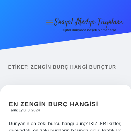
Sosyal Medya Tüyoları
menüyü
aç
Dijital dünyada neşeli bir macera!
Anasayfa
Gizlilik Politikası
Yasal Uyarı
ETIKET:
ZENGIN BURÇ HANGI BURÇTUR
Hakkımızda
EN ZENGIN BURÇ HANGISI
Tarih: Eylül 8, 2024
Dünyanın en zeki burcu hangi burç? İKİZLER İkizler,
dünyadaki en zeki burçların başında gelir. Pratik ve