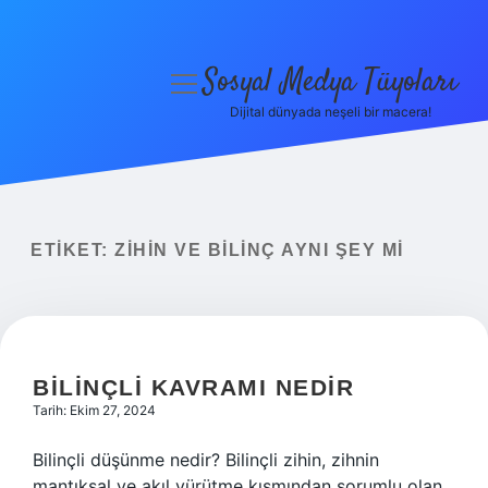
Sosyal Medya Tüyoları
menüyü
aç
Dijital dünyada neşeli bir macera!
Anasayfa
Gizlilik Politikası
Yasal Uyarı
ETIKET:
ZIHIN VE BILINÇ AYNI ŞEY MI
Hakkımızda
BILINÇLI KAVRAMI NEDIR
Tarih: Ekim 27, 2024
Bilinçli düşünme nedir? Bilinçli zihin, zihnin
mantıksal ve akıl yürütme kısmından sorumlu olan