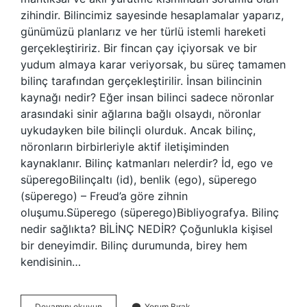
zihindir. Bilincimiz sayesinde hesaplamalar yaparız,
günümüzü planlarız ve her türlü istemli hareketi
gerçekleştiririz. Bir fincan çay içiyorsak ve bir
yudum almaya karar veriyorsak, bu süreç tamamen
bilinç tarafından gerçekleştirilir. İnsan bilincinin
kaynağı nedir? Eğer insan bilinci sadece nöronlar
arasındaki sinir ağlarına bağlı olsaydı, nöronlar
uykudayken bile bilinçli olurduk. Ancak bilinç,
nöronların birbirleriyle aktif iletişiminden
kaynaklanır. Bilinç katmanları nelerdir? İd, ego ve
süperegoBilinçaltı (id), benlik (ego), süperego
(süperego) – Freud’a göre zihnin
oluşumu.Süperego (süperego)Bibliyografya. Bilinç
nedir sağlıkta? BİLİNÇ NEDİR? Çoğunlukla kişisel
bir deneyimdir. Bilinç durumunda, birey hem
kendisinin…
Bilinçli
Devamını okuyun
Yorum Bırak