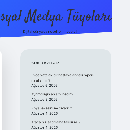
syal Medya Tüyoları
Dijital dünyada neşeli bir macera!
tulipbet yeni 
SIDEBAR
SON YAZILAR
Evde yatalak bir hastaya engelli raporu
nasıl alınır ?
Ağustos 6, 2026
Ayrımcılığın anlamı nedir ?
Ağustos 5, 2026
Boya lekesini ne çıkarır ?
Ağustos 4, 2026
Araca hız sabitleme takılır mı ?
Ağustos 4, 2026