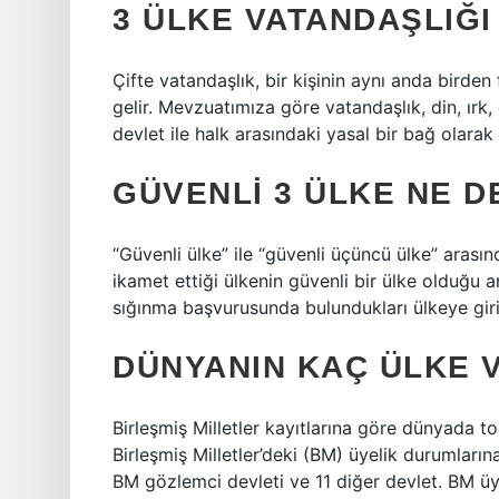
3 ÜLKE VATANDAŞLIĞI
Çifte vatandaşlık, bir kişinin aynı anda birde
gelir. Mevzuatımıza göre vatandaşlık, din, ırk,
devlet ile halk arasındaki yasal bir bağ olarak 
GÜVENLI 3 ÜLKE NE 
“Güvenli ülke” ile “güvenli üçüncü ülke” arasın
ikamet ettiği ülkenin güvenli bir ülke olduğu a
sığınma başvurusunda bulundukları ülkeye giriş
DÜNYANIN KAÇ ÜLKE 
Birleşmiş Milletler kayıtlarına göre dünyada 
Birleşmiş Milletler’deki (BM) üyelik durumların
BM gözlemci devleti ve 11 diğer devlet. BM üyes