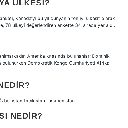
YA ÜLKESI?
keti, Kanada’yı bu yıl dünyanın “en iyi ülkesi” olarak
, 78 ülkeyi değerlendiren ankette 34. sırada yer aldı.
animarka’dır. Amerika kıtasında bulunanlar; Dominik
a bulunurken Demokratik Kongo Cumhuriyeti Afrika
 NEDIR?
Özbekistan.Tacikistan.Türkmenistan.
SI NEDIR?