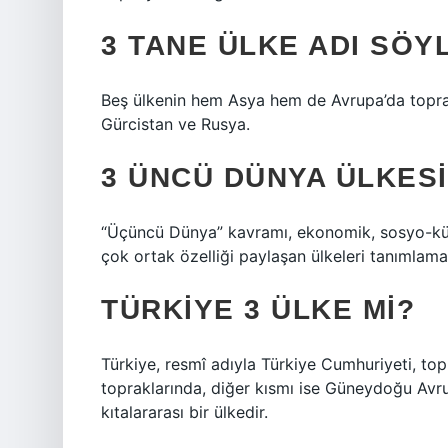
3 TANE ÜLKE ADI SÖY
Beş ülkenin hem Asya hem de Avrupa’da toprak
Gürcistan ve Rusya.
3 ÜNCÜ DÜNYA ÜLKES
“Üçüncü Dünya” kavramı, ekonomik, sosyo-kült
çok ortak özelliği paylaşan ülkeleri tanımlamak
TÜRKIYE 3 ÜLKE MI?
Türkiye, resmî adıyla Türkiye Cumhuriyeti, top
topraklarında, diğer kısmı ise Güneydoğu Avr
kıtalararası bir ülkedir.