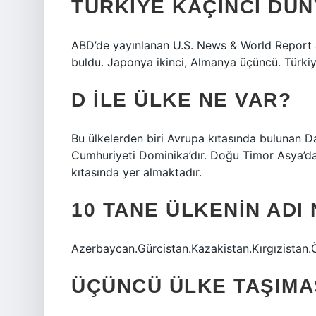
TÜRKIYE KAÇINCI DÜN
ABD’de yayınlanan U.S. News & World Report an
buldu. Japonya ikinci, Almanya üçüncü. Türkiye
D ILE ÜLKE NE VAR?
Bu ülkelerden biri Avrupa kıtasında bulunan D
Cumhuriyeti Dominika’dır. Doğu Timor Asya’d
kıtasında yer almaktadır.
10 TANE ÜLKENIN ADI
Azerbaycan.Gürcistan.Kazakistan.Kırgızistan.
ÜÇÜNCÜ ÜLKE TAŞIMA