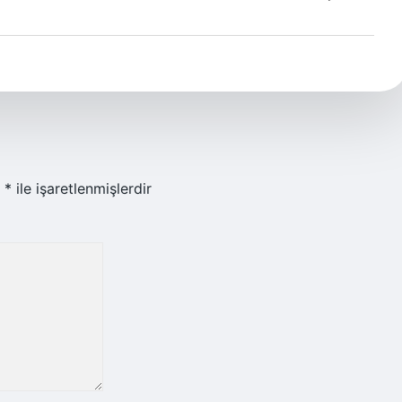
r
*
ile işaretlenmişlerdir