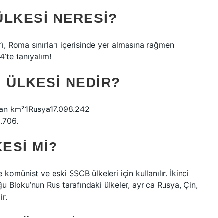
ÜLKESI NERESI?
ı, Roma sınırları içerisinde yer almasına rağmen
4’te tanıyalım!
 ÜLKESI NEDIR?
lan km²1Rusya17.098.242 –
.706.
ESI MI?
 komünist ve eski SSCB ülkeleri için kullanılır. İkinci
 Bloku’nun Rus tarafındaki ülkeler, ayrıca Rusya, Çin,
r.