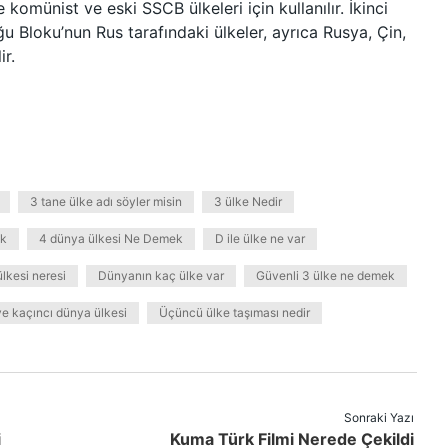
 komünist ve eski SSCB ülkeleri için kullanılır. İkinci
 Bloku’nun Rus tarafındaki ülkeler, ayrıca Rusya, Çin,
r.
3 tane ülke adı söyler misin
3 ülke Nedir
ek
4 dünya ülkesi Ne Demek
D ile ülke ne var
lkesi neresi
Dünyanın kaç ülke var
Güvenli 3 ülke ne demek
ye kaçıncı dünya ülkesi
Üçüncü ülke taşıması nedir
Sonraki Yazı
i
Kuma Türk Filmi Nerede Çekildi