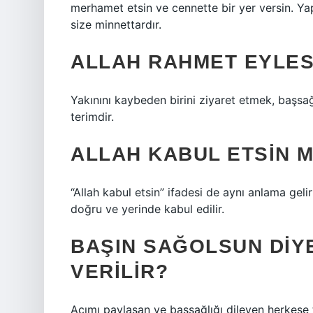
merhamet etsin ve cennette bir yer versin. Yap
size minnettardır.
ALLAH RAHMET EYLES
Yakınını kaybeden birini ziyaret etmek, başsağ
terimdir.
ALLAH KABUL ETSIN M
“Allah kabul etsin” ifadesi de aynı anlama gelir
doğru ve yerinde kabul edilir.
BAŞIN SAĞOLSUN DIY
VERILIR?
Acımı paylaşan ve başsağlığı dileyen herkese 