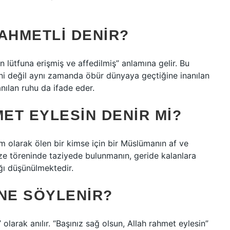
AHMETLI DENIR?
ın lütfuna erişmiş ve affedilmiş” anlamına gelir. Bu
ni değil aynı zamanda öbür dünyaya geçtiğine inanılan
anılan ruhu da ifade eder.
ET EYLESIN DENIR MI?
im olarak ölen bir kimse için bir Müslümanın af ve
ze töreninde taziyede bulunmanın, geride kalanlara
ğı düşünülmektedir.
 NE SÖYLENIR?
larak anılır. “Başınız sağ olsun, Allah rahmet eylesin”