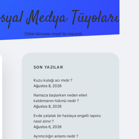
syal Medya Tüyoları
Dijital dünyada neşeli bir macera!
tulipbet yeni 
SIDEBAR
SON YAZILAR
Kuzu kulağı acı mıdır ?
Ağustos 8, 2026
Namaza başlarken neden elleri
kaldırmanın hükmü nedir ?
Ağustos 8, 2026
Evde yatalak bir hastaya engelli raporu
nasıl alınır ?
Ağustos 6, 2026
Ayrımcılığın anlamı nedir ?