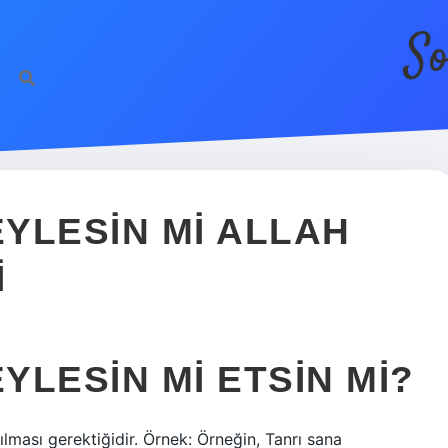
So
YLESIN MI ALLAH
I
LESIN MI ETSIN MI?
anılması gerektiğidir. Örnek: Örneğin, Tanrı sana