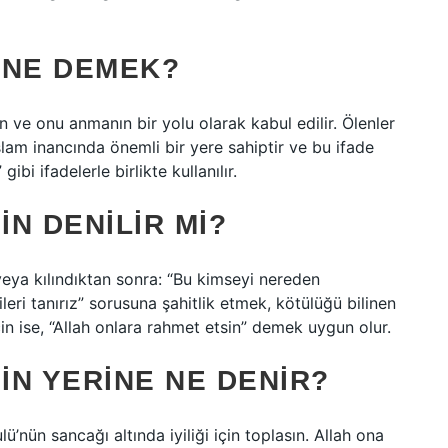
 NE DEMEK?
n ve onu anmanın bir yolu olarak kabul edilir. Ölenler
am inancında önemli bir yere sahiptir ve bu ifade
ibi ifadelerle birlikte kullanılır.
N DENILIR MI?
eya kılındıktan sonra: “Bu kimseyi nereden
iyileri tanırız” sorusuna şahitlik etmek, kötülüğü bilinen
in ise, “Allah onlara rahmet etsin” demek uygun olur.
IN YERINE NE DENIR?
ü’nün sancağı altında iyiliği için toplasın. Allah ona