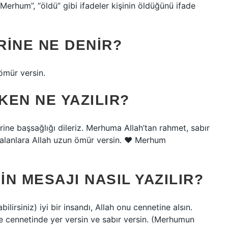
r. “Merhum”, “öldü” gibi ifadeler kişinin öldüğünü ifade
RINE NE DENIR?
ömür versin.
KEN NE YAZILIR?
ine başsağlığı dileriz. Merhuma Allah’tan rahmet, sabır
 kalanlara Allah uzun ömür versin. ♥ Merhum
N MESAJI NASIL YAZILIR?
lirsiniz) iyi bir insandı, Allah onu cennetine alsın.
e cennetinde yer versin ve sabır versin. (Merhumun