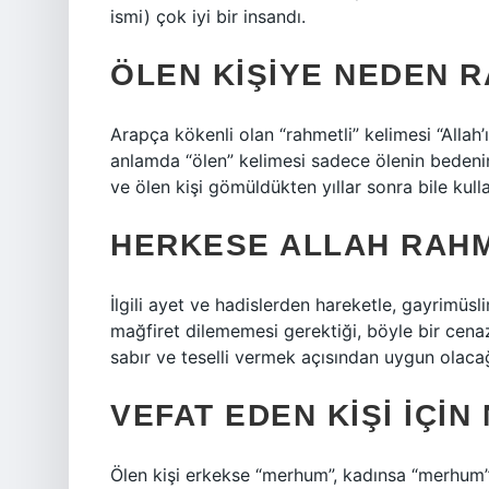
ismi) çok iyi bir insandı.
ÖLEN KIŞIYE NEDEN R
Arapça kökenli olan “rahmetli” kelimesi “Allah’
anlamda “ölen” kelimesi sadece ölenin bedeni
ve ölen kişi gömüldükten yıllar sonra bile kull
HERKESE ALLAH RAHM
İlgili ayet ve hadislerden hareketle, gayrimüsl
mağfiret dilememesi gerektiği, böyle bir cena
sabır ve teselli vermek açısından uygun olaca
VEFAT EDEN KIŞI IÇIN
Ölen kişi erkekse “merhum”, kadınsa “merhum” o