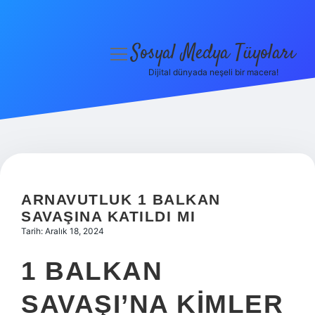
Sosyal Medya Tüyoları
menüyü
aç
Dijital dünyada neşeli bir macera!
Anasayfa
Gizlilik Politikası
Yasal Uyarı
Hakkımızda
ARNAVUTLUK 1 BALKAN
SAVAŞINA KATILDI MI
Tarih: Aralık 18, 2024
1 BALKAN
SAVAŞI’NA KIMLER