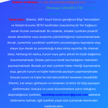
Reklam ve İletişim:
E-mail:
backlinkpaneli@gmail.com
Teams:
forumhizmeti@gmail.com
Whatsapp: 0262 606 0 726
Telegram:
@karabul
Yasal Uyarı:
Sitemiz, 5651 Sayılı Kanun gereğince Bilgi Teknolojileri
ve İletişim Kurumu (BTK) tarafından onaylanmış bir Yer Sağlayıcı
olarak hizmet vermektedir. Bu nedenle, sitedeki içerikleri proaktif
olarak denetleme veya araştırma yükümlülüğümüz bulunmamaktadır.
Ancak, üyelerimiz yazdıkları içeriklerin sorumluluğunu taşımakta olup,
siteye üye olarak bu sorumluluğu kabul etmiş sayılırlar. Bu internet
sitesi, herhangi bir marka, kurum veya şahıs şirketi ile hiçbir bağlantısı
bulunmamaktadır. Sitede yalnızca kendi hazırladığımız makaleler
paylaşılmaktadır. Burada yer alan içerikler haber niteliği taşımamakta
olup, gerçek kurum ve kişiler hakkında paylaşım yapılmamaktadır.
Gerçek kurum ve kişiler ile isim benzerlikleri tamamen tesadüfidir.
Sitemiz, kar amacı gütmeyen ve tamamen ücretsiz bir bilgi paylaşım
platformudur. Hukuka ve yasal düzenlemelere aykırı olduğunu
düşündüğünüz içerikleri,
backlinkpanelicomtr@gmail.com
adresine
bildirmeniz halinde, ilgili içerikler yasal süre içerisinde sitemizden
kaldırılacaktır.