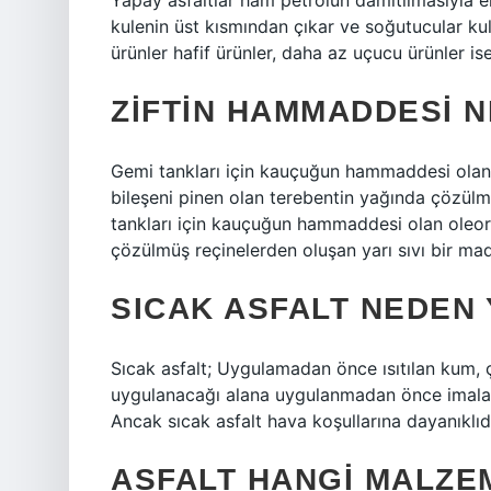
Yapay asfaltlar ham petrolün damıtılmasıyla el
kulenin üst kısmından çıkar ve soğutucular kul
ürünler hafif ürünler, daha az uçucu ürünler ise
ZIFTIN HAMMADDESI N
Gemi tankları için kauçuğun hammaddesi olan ol
bileşeni pinen olan terebentin yağında çözülm
tankları için kauçuğun hammaddesi olan oleore
çözülmüş reçinelerden oluşan yarı sıvı bir mad
SICAK ASFALT NEDEN 
Sıcak asfalt; Uygulamadan önce ısıtılan kum, ça
uygulanacağı alana uygulanmadan önce imalat t
Ancak sıcak asfalt hava koşullarına dayanıklıdı
ASFALT HANGI MALZE