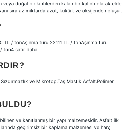
veya doğal birikintilerden kalan bir kalıntı olarak elde
n yanı sıra az miktarda azot, kükürt ve oksijenden oluşur.
?
60 TL / tonAşınma türü 22111 TL / tonAşınma türü
 ton4 satır daha
RDIR?
lı Sızdırmazlık ve Mikrotop.Taş Mastik Asfalt.Polimer
BULDU?
 bilinen ve kanıtlanmış bir yapı malzemesidir. Asfalt ilk
larında geçirimsiz bir kaplama malzemesi ve harç