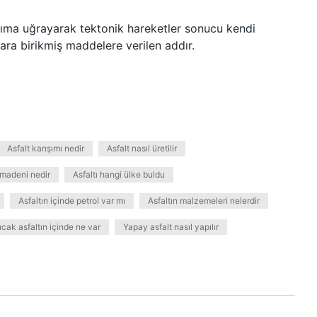
laşıma uğrayarak tektonik hareketler sonucu kendi
ara birikmiş maddelere verilen addır.
Asfalt karışımı nedir
Asfalt nasıl üretilir
t madeni nedir
Asfaltı hangi ülke buldu
Asfaltın içinde petrol var mı
Asfaltın malzemeleri nelerdir
ıcak asfaltın içinde ne var
Yapay asfalt nasıl yapılır