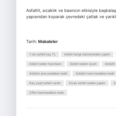
Asfaltit, sıcaklık ve basıncın etkisiyle başka
yapısından koparak çevredeki çatlak ve yarıkl
Tarih:
Makaleler
1 ton asfalt kaç TL
Asfalt hangi malzemeden yapılır
Asfalt neden hazırlanır
Asfalt neden siyah
Asfalti
Asfaltın ana maddesi nedir
Asfaltın ham maddesi nedir
Kaç çeşit asfalt vardır
Sıcak asfalt neden yapılır
S
Ziftin hammaddesi nedir