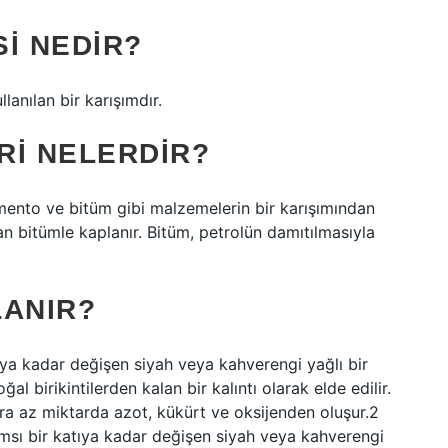
I NEDIR?
anılan bir karışımdır.
RI NELERDIR?
çimento ve bitüm gibi malzemelerin bir karışımından
n bitümle kaplanır. Bitüm, petrolün damıtılmasıyla
LANIR?
tıya kadar değişen siyah veya kahverengi yağlı bir
 birikintilerden kalan bir kalıntı olarak elde edilir.
sıra az miktarda azot, kükürt ve oksijenden oluşur.2
msı bir katıya kadar değişen siyah veya kahverengi