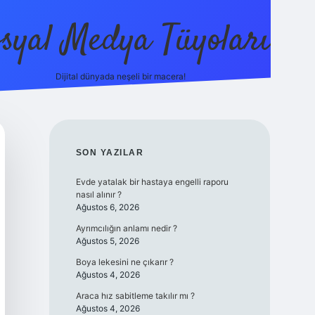
syal Medya Tüyoları
Dijital dünyada neşeli bir macera!
tulipbet yeni 
SIDEBAR
SON YAZILAR
Evde yatalak bir hastaya engelli raporu
nasıl alınır ?
Ağustos 6, 2026
Ayrımcılığın anlamı nedir ?
Ağustos 5, 2026
Boya lekesini ne çıkarır ?
Ağustos 4, 2026
Araca hız sabitleme takılır mı ?
Ağustos 4, 2026