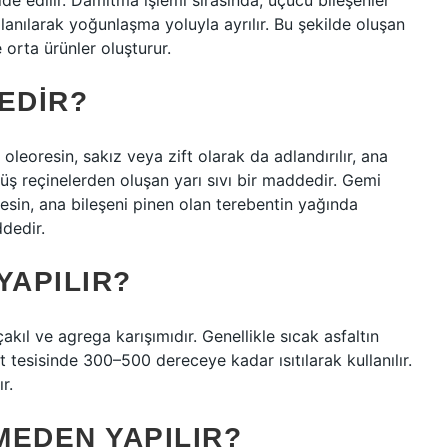
de edilir. Damıtma işlemi sırasında, uçucu bileşenler
lanılarak yoğunlaşma yoluyla ayrılır. Bu şekilde oluşan
 orta ürünler oluşturur.
EDIR?
eoresin, sakız veya zift olarak da adlandırılır, ana
üş reçinelerden oluşan yarı sıvı bir maddedir. Gemi
sin, ana bileşeni pinen olan terebentin yağında
dedir.
YAPILIR?
kıl ve agrega karışımıdır. Genellikle sıcak asfaltın
esisinde 300–500 dereceye kadar ısıtılarak kullanılır.
r.
MEDEN YAPILIR?