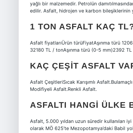
yağlı bir malzemedir. Petrolün damıtılmasından 
edilir. Asfalt, hidrojen ve karbon bileşiklerini
1 TON ASFALT KAÇ TL
Asfalt fiyatlarıÜrün türüFiyatAşınma türü 120
32180 TL / tonAşınma türü (0-5 mm)2392 TL /
KAÇ ÇEŞIT ASFALT VA
Asfalt ÇeşitleriSıcak Karışımlı Asfalt.Bulamaç
Modifiyeli Asfalt.Renkli Asfalt.
ASFALTI HANGI ÜLKE 
Asfalt, 5.000 yıldan uzun süredir kullanılan iyi
olarak MÖ 625’te Mezopotamya’daki Babil yol