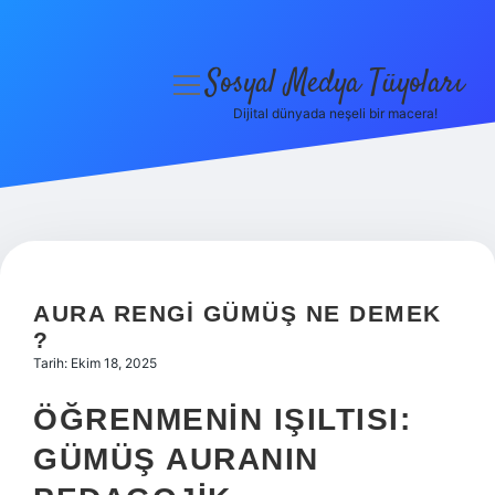
Sosyal Medya Tüyoları
menüyü
aç
Dijital dünyada neşeli bir macera!
Anasayfa
Gizlilik Politikası
Yasal Uyarı
Hakkımızda
AURA RENGI GÜMÜŞ NE DEMEK
?
Tarih: Ekim 18, 2025
ÖĞRENMENIN IŞILTISI:
GÜMÜŞ AURANIN