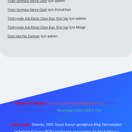
Yılan Isırması Neye Gelir
için
admin
Yılan Isırması Neye Gelir
için
Dorukhan
Türkiyede Adı Ebrar Olan Kaç Kişi Var
için
admin
Türkiyede Adı Ebrar Olan Kaç Kişi Var
için
Müge
Solo Idol Ne Demek
için
admin
t yeni giriş
Reklam ve İletişim:
E-mail:
backlinkpaneli@gmail.com
Teams:
forumhizmeti@gmail.com
Whatsapp: 0262 606 0 726
Telegram:
@karabul
Yasal Uyarı:
Sitemiz, 5651 Sayılı Kanun gereğince Bilgi Teknolojileri
ve İletişim Kurumu (BTK) tarafından onaylanmış bir Yer Sağlayıcı