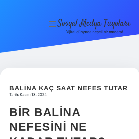
Sosyal Medya Tüyoları
menüyü
aç
Dijital dünyada neşeli bir macera!
Anasayfa
Gizlilik Politikası
Yasal Uyarı
Hakkımızda
BALINA KAÇ SAAT NEFES TUTAR
Tarih: Kasım 13, 2024
BIR BALINA
NEFESINI NE