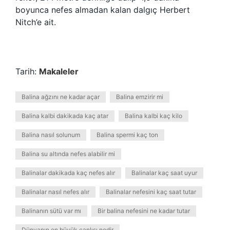
boyunca nefes almadan kalan dalgıç Herbert
Nitch’e ait.
Tarih:
Makaleler
Balina ağzını ne kadar açar
Balina emzirir mi
Balina kalbi dakikada kaç atar
Balina kalbi kaç kilo
Balina nasıl solunum
Balina spermi kaç ton
Balina su altında nefes alabilir mi
Balinalar dakikada kaç nefes alır
Balinalar kaç saat uyur
Balinalar nasıl nefes alır
Balinalar nefesini kaç saat tutar
Balinanın sütü var mı
Bir balina nefesini ne kadar tutar
Dünyanın en büyük canlısı nedir