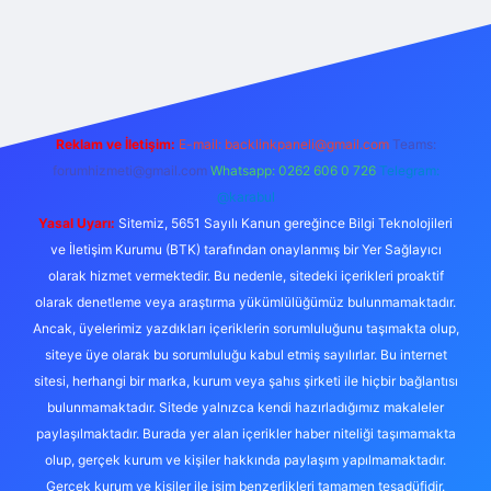
giriş
Reklam ve İletişim:
E-mail:
backlinkpaneli@gmail.com
Teams:
forumhizmeti@gmail.com
Whatsapp: 0262 606 0 726
Telegram:
@karabul
Yasal Uyarı:
Sitemiz, 5651 Sayılı Kanun gereğince Bilgi Teknolojileri
ve İletişim Kurumu (BTK) tarafından onaylanmış bir Yer Sağlayıcı
olarak hizmet vermektedir. Bu nedenle, sitedeki içerikleri proaktif
olarak denetleme veya araştırma yükümlülüğümüz bulunmamaktadır.
Ancak, üyelerimiz yazdıkları içeriklerin sorumluluğunu taşımakta olup,
siteye üye olarak bu sorumluluğu kabul etmiş sayılırlar. Bu internet
sitesi, herhangi bir marka, kurum veya şahıs şirketi ile hiçbir bağlantısı
bulunmamaktadır. Sitede yalnızca kendi hazırladığımız makaleler
paylaşılmaktadır. Burada yer alan içerikler haber niteliği taşımamakta
olup, gerçek kurum ve kişiler hakkında paylaşım yapılmamaktadır.
Gerçek kurum ve kişiler ile isim benzerlikleri tamamen tesadüfidir.