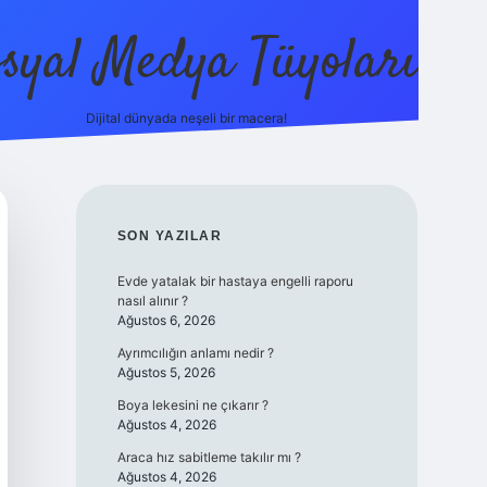
syal Medya Tüyoları
Dijital dünyada neşeli bir macera!
tulipbet yeni
SIDEBAR
SON YAZILAR
Evde yatalak bir hastaya engelli raporu
nasıl alınır ?
Ağustos 6, 2026
Ayrımcılığın anlamı nedir ?
Ağustos 5, 2026
Boya lekesini ne çıkarır ?
Ağustos 4, 2026
Araca hız sabitleme takılır mı ?
Ağustos 4, 2026