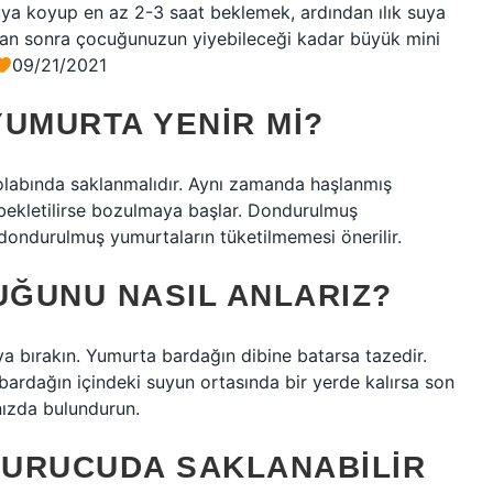
a koyup en az 2-3 saat beklemek, ardından ılık suya
tan sonra çocuğunuzun yiyebileceği kadar büyük mini
09/21/2021
YUMURTA YENIR MI?
olabında saklanmalıdır. Aynı zamanda haşlanmış
 bekletilirse bozulmaya başlar. Dondurulmuş
dondurulmuş yumurtaların tüketilmemesi önerilir.
ĞUNU NASIL ANLARIZ?
a bırakın. Yumurta bardağın dibine batarsa ​​tazedir.
ardağın içindeki suyun ortasında bir yerde kalırsa son
nızda bulundurun.
DURUCUDA SAKLANABILIR