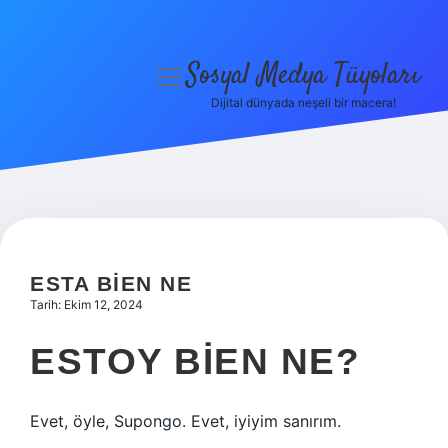
Sosyal Medya Tüyoları
menüyü
aç
Dijital dünyada neşeli bir macera!
Anasayfa
Gizlilik Politikası
Yasal Uyarı
Hakkımızda
ESTA BIEN NE
Tarih: Ekim 12, 2024
ESTOY BIEN NE?
Evet, öyle, Supongo. Evet, iyiyim sanırım.