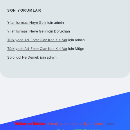
SON YORUMLAR
Yılan Isırması Neye Gelir
için
admin
Yılan Isırması Neye Gelir
için
Dorukhan
Türkiyede Adı Ebrar Olan Kaç Kişi Var
için
admin
Türkiyede Adı Ebrar Olan Kaç Kişi Var
için
Müge
Solo Idol Ne Demek
için
admin
bet yeni giriş
Reklam ve İletişim:
E-mail:
backlinkpaneli@gmail.com
Teams: