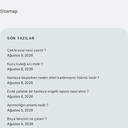
Sitemap
SIDEBAR
SON YAZILAR
Çekte aval nasıl yazılır ?
Ağustos 9, 2026
Kuzu kulağı acı mıdır ?
Ağustos 8, 2026
Namaza başlarken neden elleri kaldırmanın hükmü nedir ?
Ağustos 8, 2026
Evde yatalak bir hastaya engelli raporu nasıl alınır ?
Ağustos 6, 2026
Ayrımcılığın anlamı nedir ?
Ağustos 5, 2026
Boya lekesini ne çıkarır ?
Ağustos 4, 2026