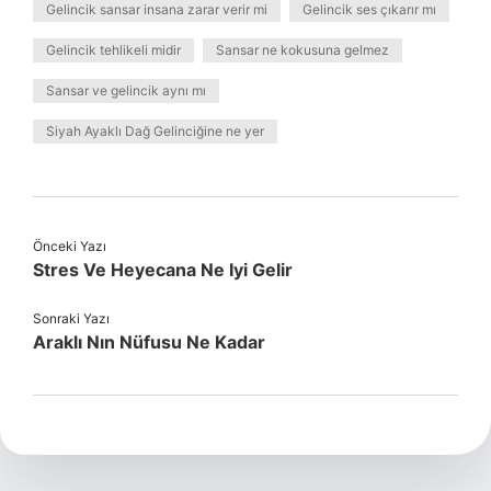
Gelincik sansar insana zarar verir mi
Gelincik ses çıkarır mı
Gelincik tehlikeli midir
Sansar ne kokusuna gelmez
Sansar ve gelincik aynı mı
Siyah Ayaklı Dağ Gelinciğine ne yer
Önceki Yazı
Stres Ve Heyecana Ne Iyi Gelir
Sonraki Yazı
Araklı Nın Nüfusu Ne Kadar