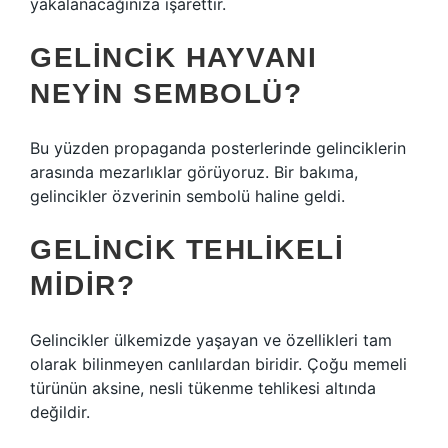
yakalanacağınıza işarettir.
GELINCIK HAYVANI
NEYIN SEMBOLÜ?
Bu yüzden propaganda posterlerinde gelinciklerin
arasında mezarlıklar görüyoruz. Bir bakıma,
gelincikler özverinin sembolü haline geldi.
GELINCIK TEHLIKELI
MIDIR?
Gelincikler ülkemizde yaşayan ve özellikleri tam
olarak bilinmeyen canlılardan biridir. Çoğu memeli
türünün aksine, nesli tükenme tehlikesi altında
değildir.