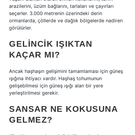
arazilerini, üzüm bağlarını, tarlaları ve çayırları
seçerler. 3.000 metrenin üzerindeki derin
ormanlarda, çöllerde ve dağlık bölgelerde nadiren
görülürler.
GELINCIK IŞIKTAN
KAÇAR MI?
Ancak haşhaşın gelişimini tamamlaması için güneş
ışığına ihtiyacı vardır. Haşhaş tohumunun
gelişebilmesi için güneş ışığı alan bir yere
yerleştirilmesi gerekir.
SANSAR NE KOKUSUNA
GELMEZ?