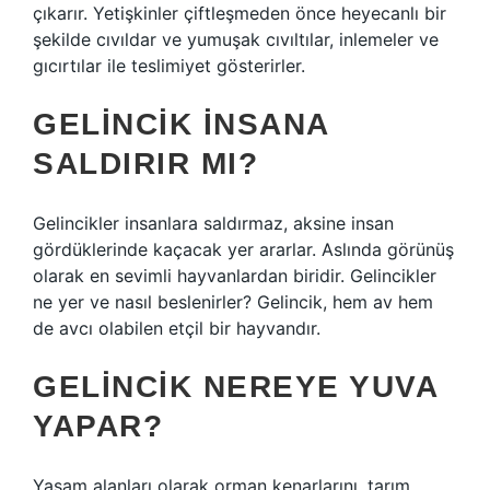
çıkarır. Yetişkinler çiftleşmeden önce heyecanlı bir
şekilde cıvıldar ve yumuşak cıvıltılar, inlemeler ve
gıcırtılar ile teslimiyet gösterirler.
GELINCIK INSANA
SALDIRIR MI?
Gelincikler insanlara saldırmaz, aksine insan
gördüklerinde kaçacak yer ararlar. Aslında görünüş
olarak en sevimli hayvanlardan biridir. Gelincikler
ne yer ve nasıl beslenirler? Gelincik, hem av hem
de avcı olabilen etçil bir hayvandır.
GELINCIK NEREYE YUVA
YAPAR?
Yaşam alanları olarak orman kenarlarını, tarım