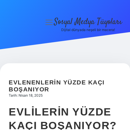
Sosyal Medya Tüyoları
menüyü
aç
Dijital dünyada neşeli bir macera!
Anasayfa
Gizlilik Politikası
Yasal Uyarı
Hakkımızda
EVLENENLERIN YÜZDE KAÇI
BOŞANIYOR
Tarih: Nisan 18, 2025
EVLILERIN YÜZDE
KAÇI BOŞANIYOR?