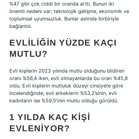
%47 gibi çok ciddi bir oranda arttı. Bunun iki
önemli nedeni var; teknolojik gelişme, ekonomik ve
toplumsal uyumsuzluk. Bunlar aslında birbiriyle
bağlantılı.
EVLILIĞIN YÜZDE KAÇI
MUTLU?
Evli kişilerin 2023 yılında mutlu olduğunu bildiren
oranı %56,4 iken, evli olmayanlarda bu oran %45,8
oldu. Evli kişilerin mutluluk düzeyi cinsiyete göre
incelendiğinde; evli erkeklerin %53,2’sinin, evli
kadınların ise %59,5’inin mutlu olduğu görüldü.
1 YILDA KAÇ KIŞI
EVLENIYOR?