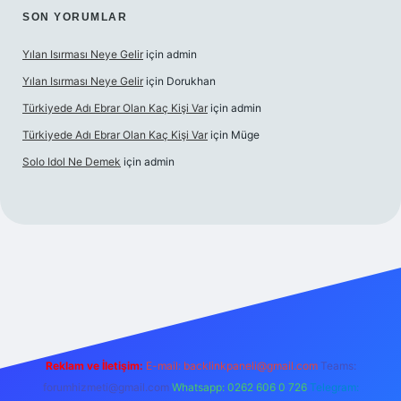
SON YORUMLAR
Yılan Isırması Neye Gelir
için
admin
Yılan Isırması Neye Gelir
için
Dorukhan
Türkiyede Adı Ebrar Olan Kaç Kişi Var
için
admin
Türkiyede Adı Ebrar Olan Kaç Kişi Var
için
Müge
Solo Idol Ne Demek
için
admin
eni giriş
Reklam ve İletişim:
E-mail:
backlinkpaneli@gmail.com
Teams:
forumhizmeti@gmail.com
Whatsapp: 0262 606 0 726
Telegram: