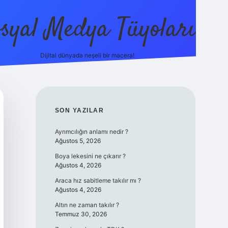
syal Medya Tüyoları
Dijital dünyada neşeli bir macera!
tulipbet yeni 
SIDEBAR
SON YAZILAR
Ayrımcılığın anlamı nedir ?
Ağustos 5, 2026
Boya lekesini ne çıkarır ?
Ağustos 4, 2026
Araca hız sabitleme takılır mı ?
Ağustos 4, 2026
Altın ne zaman takılır ?
Temmuz 30, 2026