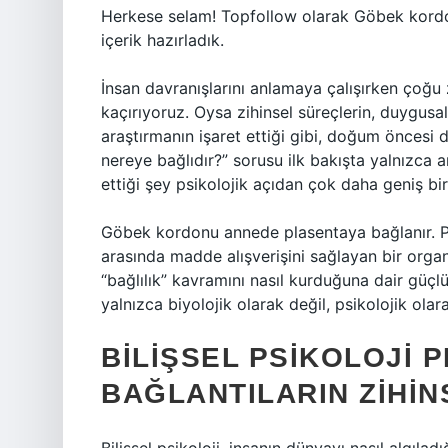
Herkese selam! Topfollow olarak Göbek kordo
içerik hazırladık.
İnsan davranışlarını anlamaya çalışırken çoğu
kaçırıyoruz. Oysa zihinsel süreçlerin, duygusal
araştırmanın işaret ettiği gibi, doğum önces
nereye bağlıdır?” sorusu ilk bakışta yalnızca a
ettiği şey psikolojik açıdan çok daha geniş bir 
Göbek kordonu annede plasentaya bağlanır. Pla
arasında madde alışverişini sağlayan bir organ
“bağlılık” kavramını nasıl kurduğuna dair güçl
yalnızca biyolojik olarak değil, psikolojik olar
BILIŞSEL PSIKOLOJI P
BAĞLANTILARIN ZIHIN