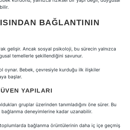
bek kordonu, yalnızca fiziksel bir yapı değil, duygusal
ilir.
ISINDAN BAĞLANTININ
ak gelişir. Ancak sosyal psikoloji, bu sürecin yalnızca
gusal temellerle şekillendiğini savunur.
 oynar. Bebek, çevresiyle kurduğu ilk ilişkiler
aya başlar.
ÜVEN YAPILARI
t oldukları gruplar üzerinden tanımladığını öne sürer. Bu
 bağlanma deneyimlerine kadar uzanabilir.
if toplumlarda bağlanma örüntülerinin daha iç içe geçmiş