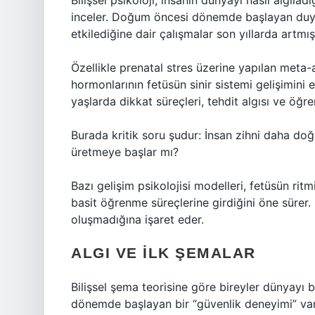
Bilişsel psikoloji, insanın dünyayı nasıl algılad
inceler. Doğum öncesi dönemde başlayan duyusa
etkilediğine dair çalışmalar son yıllarda artmışt
Özellikle prenatal stres üzerine yapılan meta-
hormonlarının fetüsün sinir sistemi gelişimini 
yaşlarda dikkat süreçleri, tehdit algısı ve öğre
Burada kritik soru şudur: İnsan zihni daha do
üretmeye başlar mı?
Bazı gelişim psikolojisi modelleri, fetüsün ritm
basit öğrenme süreçlerine girdiğini öne sürer.
oluşmadığına işaret eder.
ALGI VE İLK ŞEMALAR
Bilişsel şema teorisine göre bireyler dünyayı be
dönemde başlayan bir “güvenlik deneyimi” vars