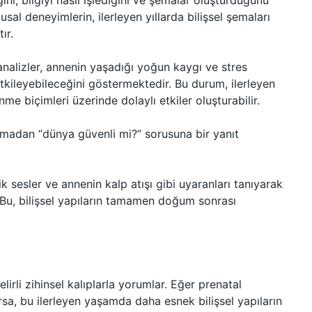
ığını, bilgiyi nasıl işlediğini ve şemalar oluşturduğunu
l deneyimlerin, ilerleyen yıllarda bilişsel şemaları
ır.
analizler, annenin yaşadığı yoğun kaygı ve stres
etkileyebileceğini göstermektedir. Bu durum, ilerleyen
nme biçimleri üzerinde dolaylı etkiler oluşturabilir.
ğmadan “dünya güvenli mi?” sorusuna bir yanıt
ik sesler ve annenin kalp atışı gibi uyaranları tanıyarak
 Bu, bilişsel yapıların tamamen doğum sonrası
lirli zihinsel kalıplarla yorumlar. Eğer prenatal
a, bu ilerleyen yaşamda daha esnek bilişsel yapıların