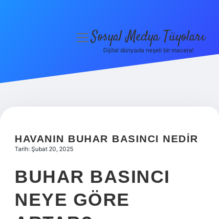
Sosyal Medya Tüyoları
menüyü
aç
Dijital dünyada neşeli bir macera!
Anasayfa
Gizlilik Politikası
Yasal Uyarı
Hakkımızda
HAVANIN BUHAR BASINCI NEDIR
Tarih: Şubat 20, 2025
BUHAR BASINCI
NEYE GÖRE