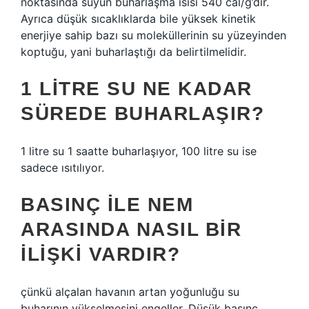
noktasında suyun buharlaşma ısısı 540 cal/g’dır.
Ayrıca düşük sıcaklıklarda bile yüksek kinetik
enerjiye sahip bazı su moleküllerinin su yüzeyinden
koptuğu, yani buharlaştığı da belirtilmelidir.
1 LITRE SU NE KADAR
SÜREDE BUHARLAŞIR?
1 litre su 1 saatte buharlaşıyor, 100 litre su ise
sadece ısıtılıyor.
BASINÇ ILE NEM
ARASINDA NASIL BIR
ILIŞKI VARDIR?
çünkü alçalan havanın artan yoğunluğu su
buharının yükselmesini engeller. Düşük basınç