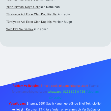
Yılan Isırması Neye Gelir
için
Dorukhan
Türkiyede Adı Ebrar Olan Kaç Kişi Var
için
admin
Türkiyede Adı Ebrar Olan Kaç Kişi Var
için
Müge
Solo Idol Ne Demek
için
admin
iriş
Reklam ve İletişim:
E-mail:
backlinkpaneli@gmail.com
Teams:
forumhizmeti@gmail.com
Whatsapp: 0262 606 0 726
Telegram:
@karabul
Yasal Uyarı:
Sitemiz, 5651 Sayılı Kanun gereğince Bilgi Teknolojileri
ve İletişim Kurumu (BTK) tarafından onaylanmış bir Yer Sağlayıcı