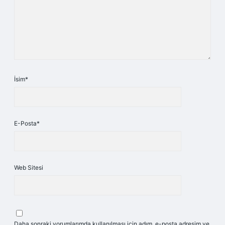
İsim*
E-Posta*
Web Sitesi
Daha sonraki yorumlarımda kullanılması için adım, e-posta adresim ve