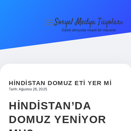
Sosyal Medya Tüyoları
menüyü
aç
Dijital dünyada neşeli bir macera!
Anasayfa
Gizlilik Politikası
Yasal Uyarı
Hakkımızda
HINDISTAN DOMUZ ETI YER MI
Tarih: Ağustos 26, 2025
HINDISTAN’DA
DOMUZ YENIYOR