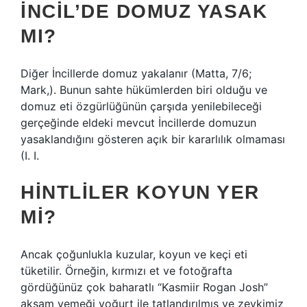
İNCIL’DE DOMUZ YASAK
MI?
Diğer İncillerde domuz yakalanır (Matta, 7/6;
Mark,). Bunun sahte hükümlerden biri olduğu ve
domuz eti özgürlüğünün çarşıda yenilebileceği
gerçeğinde eldeki mevcut İncillerde domuzun
yasaklandığını gösteren açık bir kararlılık olmaması
(I. I.
HINTLILER KOYUN YER
MI?
Ancak çoğunlukla kuzular, koyun ve keçi eti
tüketilir. Örneğin, kırmızı et ve fotoğrafta
gördüğünüz çok baharatlı “Kasmiir Rogan Josh”
akşam yemeği yoğurt ile tatlandırılmış ve zevkimiz