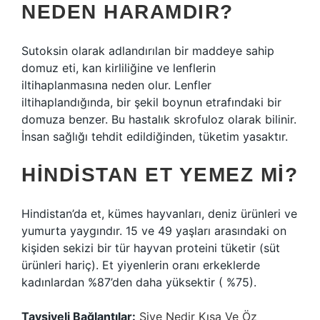
NEDEN HARAMDIR?
Sutoksin olarak adlandırılan bir maddeye sahip
domuz eti, kan kirliliğine ve lenflerin
iltihaplanmasına neden olur. Lenfler
iltihaplandığında, bir şekil boynun etrafındaki bir
domuza benzer. Bu hastalık skrofuloz olarak bilinir.
İnsan sağlığı tehdit edildiğinden, tüketim yasaktır.
HINDISTAN ET YEMEZ MI?
Hindistan’da et, kümes hayvanları, deniz ürünleri ve
yumurta yaygındır. 15 ve 49 yaşları arasındaki on
kişiden sekizi bir tür hayvan proteini tüketir (süt
ürünleri hariç). Et yiyenlerin oranı erkeklerde
kadınlardan %87’den daha yüksektir ( %75).
Tavsiyeli Bağlantılar:
Şive Nedir Kısa Ve Öz