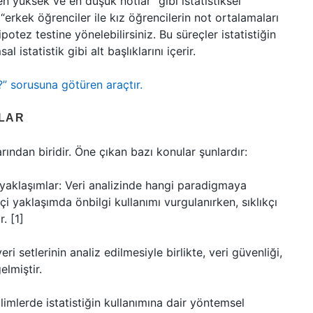
en yüksek ve en düşük notlar” gibi istatistiksel
 “erkek öğrenciler ile kız öğrencilerin not ortalamaları
ipotez testine yönelebilirsiniz. Bu süreçler istatistiğin
l istatistik gibi alt başlıklarını içerir.
z?” sorusuna götüren araçtır.
LAR
rından biridir. Öne çıkan bazı konular şunlardır:
) yaklaşımlar: Veri analizinde hangi paradigmaya
i yaklaşımda önbilgi kullanımı vurgulanırken, sıklıkçı
. [1]
 setlerinin analiz edilmesiyle birlikte, veri güvenliği,
elmiştir.
bilimlerde istatistiğin kullanımına dair yöntemsel