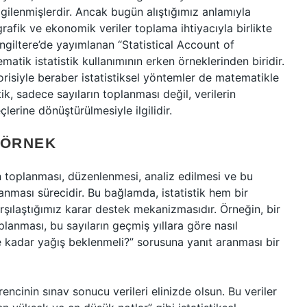
lgilenmişlerdir. Ancak bugün alıştığımız anlamıyla
rafik ve ekonomik veriler toplama ihtiyacıyla birlikte
 İngiltere’de yayımlanan “Statistical Account of
ematik istatistik kullanımının erken örneklerinden biridir.
risiyle beraber istatistiksel yöntemler de matematikle
k, sadece sayıların toplanması değil, verilerin
erine dönüştürülmesiyle ilgilidir.
E ÖRNEK
in toplanması, düzenlenmesi, analiz edilmesi ve bu
anması sürecidir. Bu bağlamda, istatistik hem bir
rşılaştığımız karar destek mekanizmasıdır. Örneğin, bir
planması, bu sayıların geçmiş yıllara göre nasıl
ne kadar yağış beklenmeli?” sorusuna yanıt aranması bir
encinin sınav sonucu verileri elinizde olsun. Bu veriler