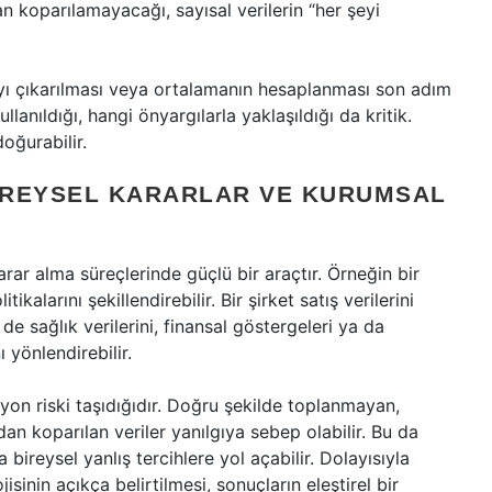
an koparılamayacağı, sayısal verilerin “her şeyi
ayı çıkarılması veya ortalamanın hesaplanması son adım
lanıldığı, hangi önyargılarla yaklaşıldığı da kritik.
doğurabilir.
IREYSEL KARARLAR VE KURUMSAL
arar alma süreçlerinde güçlü bir araçtır. Örneğin bir
ikalarını şekillendirebilir. Bir şirket satış verilerini
r de sağlık verilerini, finansal göstergeleri ya da
 yönlendirebilir.
yon riski taşıdığıdır. Doğru şekilde toplanmayan,
n koparılan veriler yanılgıya sebep olabilir. Bu da
a bireysel yanlış tercihlere yol açabilir. Dolayısıyla
jisinin açıkça belirtilmesi, sonuçların eleştirel bir