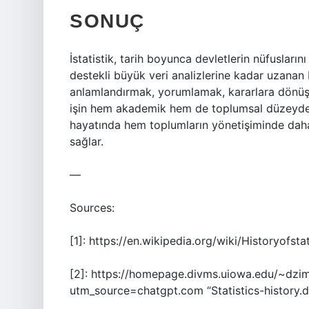
SONUÇ
İstatistik, tarih boyunca devletlerin nüfusla
destekli büyük veri analizlerine kadar uzanan b
anlamlandırmak, yorumlamak, kararlara dönüşt
işin hem akademik hem de toplumsal düzeyde ön
hayatında hem toplumların yönetişiminde daha 
sağlar.
—
Sources:
[1]: https://en.wikipedia.org/wiki/Historyofst
[2]: https://homepage.divms.uiowa.edu/~dzim
utm_source=chatgpt.com “Statistics-history.dv