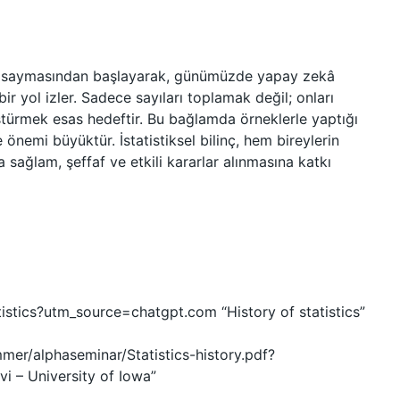
rını saymasından başlayarak, günümüzde yapay zekâ
ir yol izler. Sadece sayıları toplamak değil; onları
ürmek esas hedeftir. Bu bağlamda örneklerle yaptığı
emi büyüktür. İstatistiksel bilinç, hem bireylerin
sağlam, şeffaf ve etkili kararlar alınmasına katkı
atistics?utm_source=chatgpt.com “History of statistics”
mer/alphaseminar/Statistics-history.pdf?
i – University of Iowa”