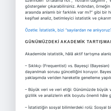
üzerinden “ortalama not”, “notların dağılımı”, “
göstergeler çıkarabilirsiniz. Ardından, örneğin
arasında anlamlı bir farklılık var mı?” gibi bir h
keşifsel analiz, betimleyici istatistik ve çıkarımsa
Özetle: İstatistik, bizi “sayılardan ne anlıyoru
GÜNÜMÜZDEKI AKADEMIK TARTIŞMA
Akademide istatistik, hâlâ aktif tartışma alanla
– Sıklıkçı (Frequentist) vs. Bayesçi (Bayesian
dayanılmalı sorusu güncelliğini koruyor. Bayesç
yaklaşımda veriden hareketle genelleme yapılır
– Büyük veri ve veri etiği: Günümüzde büyük veri
gizlilik ve analizlerin etik boyutu önemli hâle g
– İstatistiğin sosyal bilimlerdeki rolü: Sosyal 