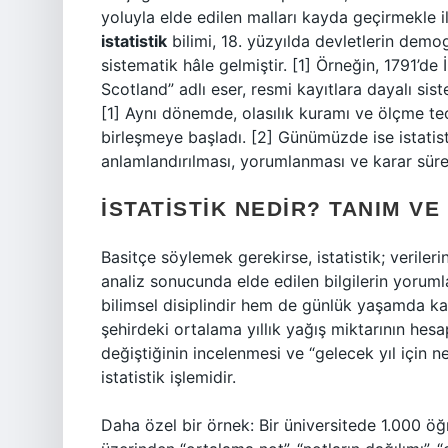
yoluyla elde edilen malları kayda geçirmekle i
istatistik
bilimi, 18. yüzyılda devletlerin demog
sistematik hâle gelmiştir. [1] Örneğin, 1791’de
Scotland” adlı eser, resmi kayıtlara dayalı sist
[1] Aynı dönemde, olasılık kuramı ve ölçme teo
birleşmeye başladı. [2] Günümüzde ise istatisti
anlamlandırılması, yorumlanması ve karar süreçl
İSTATISTIK NEDIR? TANIM V
Basitçe söylemek gerekirse, istatistik; veriler
analiz sonucunda elde edilen bilgilerin yoruml
bilimsel disiplindir hem de günlük yaşamda ka
şehirdeki ortalama yıllık yağış miktarının hesa
değiştiğinin incelenmesi ve “gelecek yıl için 
istatistik işlemidir.
Daha özel bir örnek: Bir üniversitede 1.000 öğr