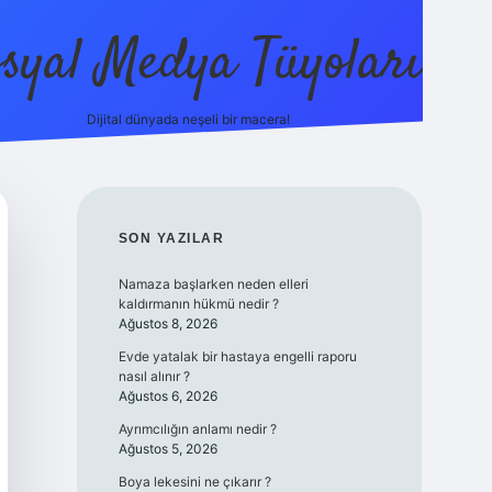
syal Medya Tüyoları
Dijital dünyada neşeli bir macera!
tulipbet y
SIDEBAR
SON YAZILAR
Namaza başlarken neden elleri
kaldırmanın hükmü nedir ?
Ağustos 8, 2026
Evde yatalak bir hastaya engelli raporu
nasıl alınır ?
Ağustos 6, 2026
Ayrımcılığın anlamı nedir ?
Ağustos 5, 2026
Boya lekesini ne çıkarır ?