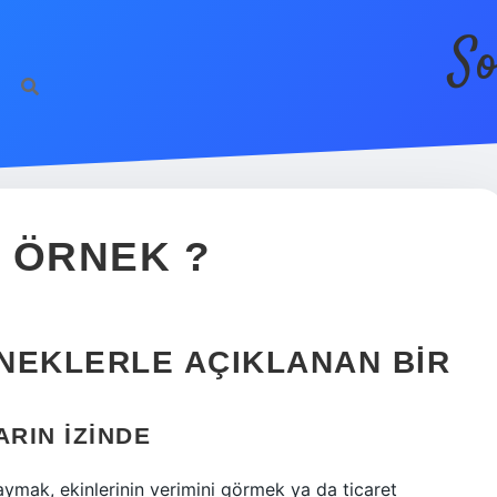
So
R ÖRNEK ?
RNEKLERLE AÇIKLANAN BIR
ARIN İZINDE
 saymak, ekinlerinin verimini görmek ya da ticaret