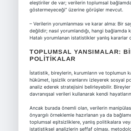
eleştiriler de var; verilerin toplumsal bağlamd
göstermeyeceği” üzerine görüşler mevcut.
– Verilerin yorumlanması ve karar alma: Bir s
değildir; nasıl yorumlandığı, hangi bağlamda kul
Hatalı yorumlanan istatistikler yanlış kararlar 
TOPLUMSAL YANSIMALAR: B
POLITIKALAR
İstatistik, bireylerin, kurumların ve toplumun k
hükümet, işsizlik oranlarını izleyerek sosyal polit
analiz ederek stratejisini belirleyebilir. Bireyle
davranışsal verileri kullanarak kendi hayatlarını
Ancak burada önemli olan, verilerin manipülas
önyargılı örneklemle hazırlanan ya da bağlamda
toplumsal eşitsizliklere, yanlış politikalara vey
istatistiksel analizlerin şeffaf olması, metodolo