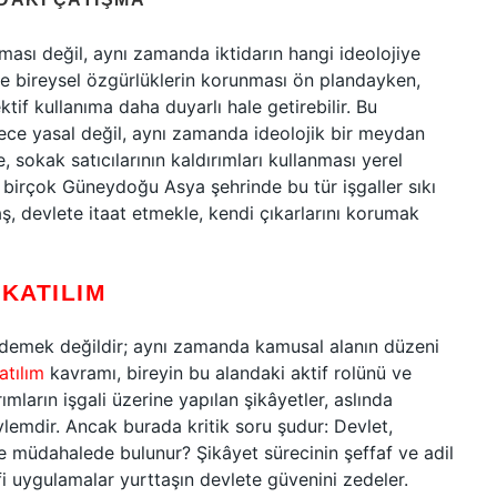
ası değil, aynı zamanda iktidarın hangi ideolojiye
de bireysel özgürlüklerin korunması ön plandayken,
ktif kullanıma daha duyarlı hale getirebilir. Bu
ece yasal değil, aynı zamanda ideolojik bir meydan
, sokak satıcılarının kaldırımları kullanması yerel
, birçok Güneydoğu Asya şehrinde bu tür işgaller sıkı
aş, devlete itaat etmekle, kendi çıkarlarını korumak
E
KATILIM
ödemek değildir; aynı zamanda kamusal alanın düzeni
atılım
kavramı, bireyin bu alandaki aktif rolünü ve
ırımların işgali üzerine yapılan şikâyetler, aslında
ylemdir. Ancak burada kritik soru şudur: Devlet,
 ve müdahalede bulunur? Şikâyet sürecinin şeffaf ve adil
fi uygulamalar yurttaşın devlete güvenini zedeler.