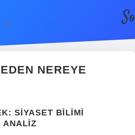
So
L EDEN NEREYE
?
K: SIYASET BILIMI
 ANALIZ