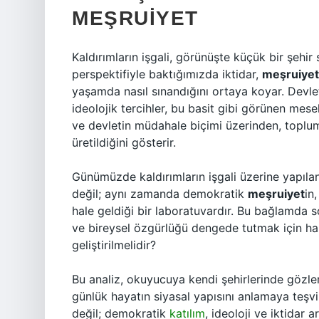
MEŞRUIYET
Kaldırımların işgali, görünüşte küçük bir şehir
perspektifiyle baktığımızda iktidar,
meşruiyet
yaşamda nasıl sınandığını ortaya koyar. Devle
ideolojik tercihler, bu basit gibi görünen mes
ve devletin müdahale biçimi üzerinden, toplums
üretildiğini gösterir.
Günümüzde kaldırımların işgali üzerine yapılan
değil; aynı zamanda demokratik
meşruiyet
in
hale geldiği bir laboratuvardır. Bu bağlamda 
ve bireysel özgürlüğü dengede tutmak için ha
geliştirilmelidir?
Bu analiz, okuyucuya kendi şehirlerinde gözle
günlük hayatın siyasal yapısını anlamaya teşvik
değil; demokratik
katılım
, ideoloji ve iktidar 