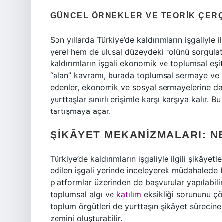
GÜNCEL ÖRNEKLER VE TEORIK ÇER
Son yıllarda Türkiye’de kaldırımların işgaliyle
yerel hem de ulusal düzeydeki rolünü sorgulatı
kaldırımların işgali ekonomik ve toplumsal eşits
“alan” kavramı, burada toplumsal sermaye ve güç
edenler, ekonomik ve sosyal sermayelerine day
yurttaşlar sınırlı erişimle karşı karşıya kalır.
tartışmaya açar.
ŞIKÂYET MEKANIZMALARI: 
Türkiye’de kaldırımların işgaliyle ilgili şikâyetl
edilen işgali yerinde inceleyerek müdahalede 
platformlar üzerinden de başvurular yapılabil
toplumsal algı ve
katılım
eksikliği sorununu çö
toplum örgütleri de yurttaşın şikâyet sürecin
zemini oluşturabilir.