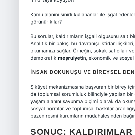
mi ortaya koyuyor?
Kamu alanını sınırlı kullananlar ile işgal edenle
görünür kılar?
Bu sorular, kaldırımların işgali olgusunu salt 
Analitik bir bakış, bu davranışı iktidar ilişkile
okumamızı sağlar. Örneğin, sokak satıcıları ve
demokratik
meşruiyet
in, ekonomik ve sosyal e
İNSAN DOKUNUŞU VE BIREYSEL DE
Şikâyet mekanizmasına başvuran bir birey iç
de toplumsal sorumluluk bilinciyle yapılan bir 
yaşam alanını savunma biçimi olarak da okun
sosyal normlar ve toplumsal baskılar aracılığı
bazen resmi kurumların müdahalesinden bağımsız
SONUÇ: KALDIRIMLAR 