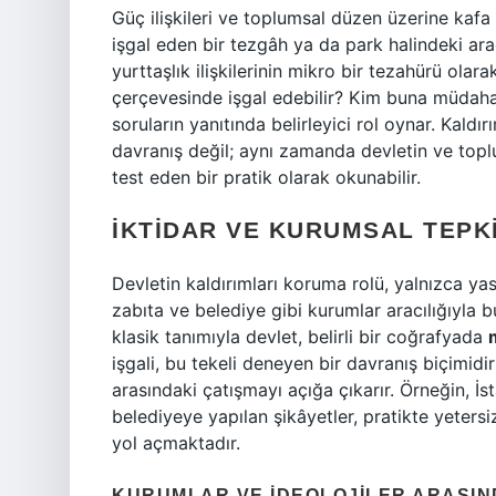
Güç ilişkileri ve toplumsal düzen üzerine kafa
işgal eden bir tezgâh ya da park halindeki araç,
yurttaşlık ilişkilerinin mikro bir tezahürü olara
çerçevesinde işgal edebilir? Kim buna müdaha
soruların yanıtında belirleyici rol oynar. Kaldır
davranış değil; aynı zamanda devletin ve toplu
test eden bir pratik olarak okunabilir.
İKTIDAR VE KURUMSAL TEPK
Devletin kaldırımları koruma rolü, yalnızca yas
zabıta ve belediye gibi kurumlar aracılığıyla 
klasik tanımıyla devlet, belirli bir coğrafyada
işgali, bu tekeli deneyen bir davranış biçimidir
arasındaki çatışmayı açığa çıkarır. Örneğin, İst
belediyeye yapılan şikâyetler, pratikte yeters
yol açmaktadır.
KURUMLAR VE İDEOLOJILER ARASIN