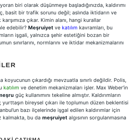
 yoran biri olarak düşünmeye başladığınızda, kaldırımı
 basit bir trafik sorunu değil; aslında iktidarın ve
k karşımıza çıkar. Kimin alanı, hangi kurallar
le edebilir?
Meşruiyet
ve
katılım
kavramları, bu
ımların işgali, yalnızca şehir estetiğini bozan bir
mun sınırlarını, normlarını ve iktidar mekanizmalarını
ILER
a koyucunun çıkardığı mevzuatla sınırlı değildir. Polis,
bu
katılım
ve denetim mekanizmaları işler. Max Weber’in
meşru
güç kullanımını tekeline almıştır. Kaldırımların
; yurttaşın bireysel çıkarı ile toplumun düzen beklentisi
anbul’un bazı ilçelerinde işgal edilen kaldırımlar için
iz kalmakta, bu da
meşruiyet
algısının sorgulanmasına
DAKI ÇATIŞMA