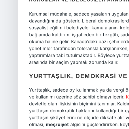
Kurumsal müdahale, sadece yasaların uygulanm
dayandığını da gösterir. Liberal demokrasiler
sosyalist eğilimli belediyeler kamu alanını kole
bağlamda kaldırımı işgal eden bir tezgâh, sad
okuma haline gelir. Kanada’daki bazı şehirlerde
yönetimler tarafından toleransla karşılanırken
yaptırımlara tabi tutulmaktadır. Böylece yurtt
arasında bir seçim yapmak zorunda kalır.
YURTTAŞLIK, DEMOKRASI V
Yurttaşlık, sadece oy kullanmak ya da vergi 
ve kullanımı üzerine söz sahibi olmayı içerir.
K
devletle olan ilişkisinin biçimini tanımlar. Kald
yurttaşın demokratik haklarını kullandığı bir e
yurttaşın şikâyetlerini ne ölçüde dikkate alır
olması,
meşruiyet
algısını güçlendirirken, key