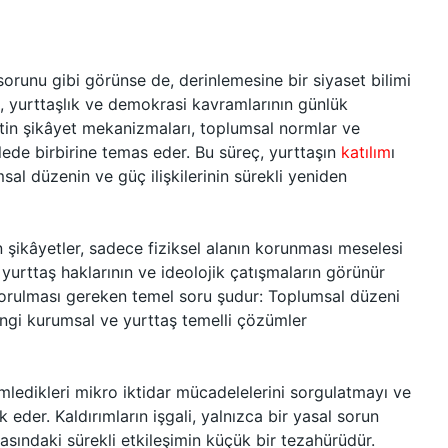
 sorunu gibi görünse de, derinlemesine bir siyaset bilimi
, yurttaşlık ve demokrasi kavramlarının günlük
tin şikâyet mekanizmaları, toplumsal normlar ve
elede birbirine temas eder. Bu süreç, yurttaşın
katılım
ı
al düzenin ve güç ilişkilerinin sürekli yeniden
 şikâyetler, sadece fiziksel alanın korunması meselesi
, yurttaş haklarının ve ideolojik çatışmaların görünür
sorulması gereken temel soru şudur: Toplumsal düzeni
ngi kurumsal ve yurttaş temelli çözümler
mledikleri mikro iktidar mücadelelerini sorgulatmayı ve
 eder. Kaldırımların işgali, yalnızca bir yasal sorun
arasındaki sürekli etkileşimin küçük bir tezahürüdür.