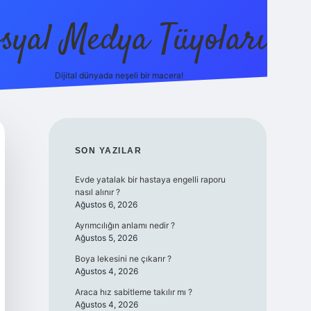
syal Medya Tüyoları
Dijital dünyada neşeli bir macera!
tulipbet yeni 
SIDEBAR
SON YAZILAR
Evde yatalak bir hastaya engelli raporu
nasıl alınır ?
Ağustos 6, 2026
Ayrımcılığın anlamı nedir ?
Ağustos 5, 2026
Boya lekesini ne çıkarır ?
Ağustos 4, 2026
Araca hız sabitleme takılır mı ?
Ağustos 4, 2026