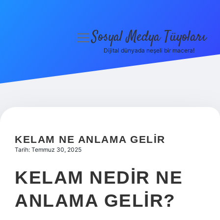
Sosyal Medya Tüyoları
menüyü
aç
Dijital dünyada neşeli bir macera!
Anasayfa
Gizlilik Politikası
Yasal Uyarı
Hakkımızda
KELAM NE ANLAMA GELIR
Tarih: Temmuz 30, 2025
KELAM NEDIR NE
ANLAMA GELIR?