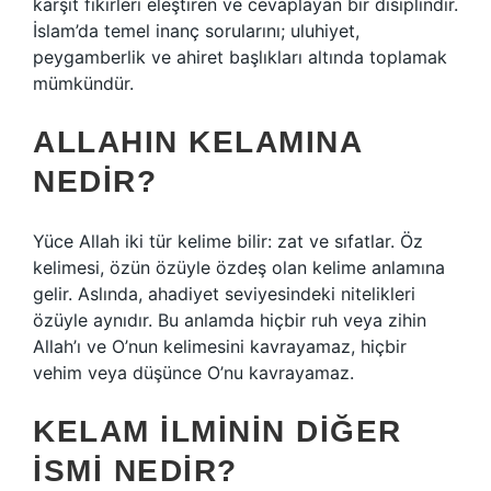
karşıt fikirleri eleştiren ve cevaplayan bir disiplindir.
İslam’da temel inanç sorularını; uluhiyet,
peygamberlik ve ahiret başlıkları altında toplamak
mümkündür.
ALLAHIN KELAMINA
NEDIR?
Yüce Allah iki tür kelime bilir: zat ve sıfatlar. Öz
kelimesi, özün özüyle özdeş olan kelime anlamına
gelir. Aslında, ahadiyet seviyesindeki nitelikleri
özüyle aynıdır. Bu anlamda hiçbir ruh veya zihin
Allah’ı ve O’nun kelimesini kavrayamaz, hiçbir
vehim veya düşünce O’nu kavrayamaz.
KELAM ILMININ DIĞER
ISMI NEDIR?