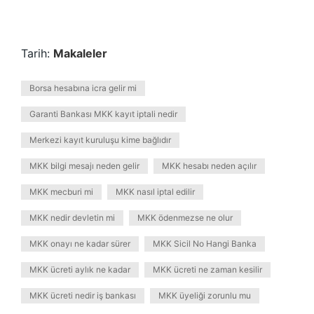
Tarih:
Makaleler
Borsa hesabına icra gelir mi
Garanti Bankası MKK kayıt iptali nedir
Merkezi kayıt kuruluşu kime bağlıdır
MKK bilgi mesajı neden gelir
MKK hesabı neden açılır
MKK mecburi mi
MKK nasıl iptal edilir
MKK nedir devletin mi
MKK ödenmezse ne olur
MKK onayı ne kadar sürer
MKK Sicil No Hangi Banka
MKK ücreti aylık ne kadar
MKK ücreti ne zaman kesilir
MKK ücreti nedir iş bankası
MKK üyeliği zorunlu mu