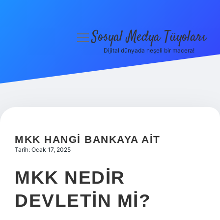
Sosyal Medya Tüyoları
menüyü
aç
Dijital dünyada neşeli bir macera!
Anasayfa
Gizlilik Politikası
Yasal Uyarı
Hakkımızda
MKK HANGI BANKAYA AIT
Tarih: Ocak 17, 2025
MKK NEDIR
DEVLETIN MI?