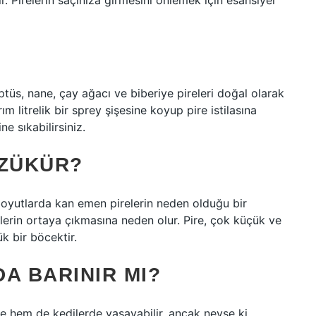
r. Pirelerin saçınıza girmesini önlemek için esansiyel
ptüs, nane, çay ağacı ve biberiye pireleri doğal olarak
ım litrelik bir sprey şişesine koyup pire istilasına
e sıkabilirsiniz.
ÖZÜKÜR?
 boyutlarda kan emen pirelerin neden olduğu bir
şliklerin ortaya çıkmasına neden olur. Pire, çok küçük ve
k bir böcektir.
A BARINIR MI?
 hem de kedilerde yaşayabilir, ancak neyse ki