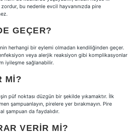
 zordur, bu nedenle evcil hayvanınızda pire
ez.
NDE GEÇER?
 kişinin herhangi bir eylemi olmadan kendiliğinden geçer.
 enfeksiyon veya alerjik reaksiyon gibi komplikasyonlar
m iyileşme sağlanabilir.
 MI?
 İşin püf noktası düzgün bir şekilde yıkamaktır. İlk
en şampuanlayın, pirelere yer bırakmayın. Pire
al şampuan da faydalıdır.
RAR VERIR MI?