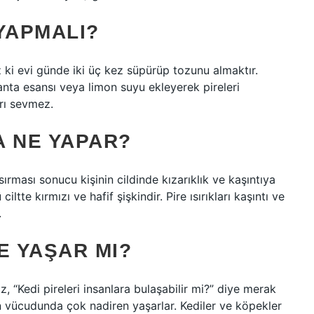
YAPMALI?
 ki evi günde iki üç kez süpürüp tozunu almaktır.
vanta esansı veya limon suyu ekleyerek pireleri
arı sevmez.
A NE YAPAR?
 ısırması sonucu kişinin cildinde kızarıklık ve kaşıntıya
iltte kırmızı ve hafif şişkindir. Pire ısırıkları kaşıntı ve
.
E YAŞAR MI?
z, “Kedi pireleri insanlara bulaşabilir mi?” diye merak
nsan vücudunda çok nadiren yaşarlar. Kediler ve köpekler