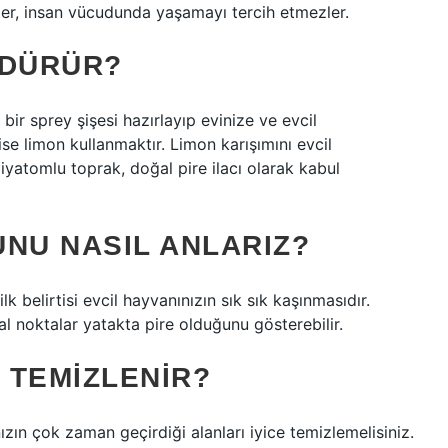
eler, insan vücudunda yaşamayı tercih etmezler.
ÖLDÜRÜR?
bir sprey şişesi hazırlayıp evinize ve evcil
ise limon kullanmaktır. Limon karışımını evcil
Diyatomlu toprak, doğal pire ilacı olarak kabul
NU NASIL ANLARIZ?
 ilk belirtisi evcil hayvanınızın sık sık kaşınmasıdır.
al noktalar yatakta pire olduğunu gösterebilir.
L TEMIZLENIR?
zın çok zaman geçirdiği alanları iyice temizlemelisiniz.