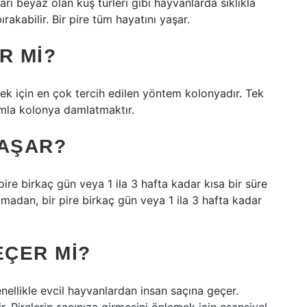
ı beyaz olan kuş türleri gibi hayvanlarda sıklıkla
ırakabilir. Bir pire tüm hayatını yaşar.
R MI?
rmek için en çok tercih edilen yöntem kolonyadır. Tek
mla kolonya damlatmaktır.
YAŞAR?
ire birkaç gün veya 1 ila 3 hafta kadar kısa bir süre
lmadan, bir pire birkaç gün veya 1 ila 3 hafta kadar
EÇER MI?
enellikle evcil hayvanlardan insan saçına geçer.