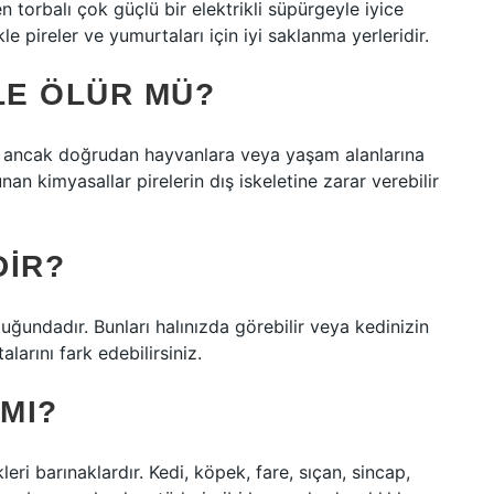
hen torbalı çok güçlü bir elektrikli süpürgeyle iyice
le pireler ve yumurtaları için iyi saklanma yerleridir.
LE ÖLÜR MÜ?
ir, ancak doğrudan hayvanlara veya yaşam alanlarına
 kimyasallar pirelerin dış iskeletine zarar verebilir
DIR?
ğundadır. Bunları halınızda görebilir veya kedinizin
larını fark edebilirsiniz.
 MI?
kleri barınaklardır. Kedi, köpek, fare, sıçan, sincap,