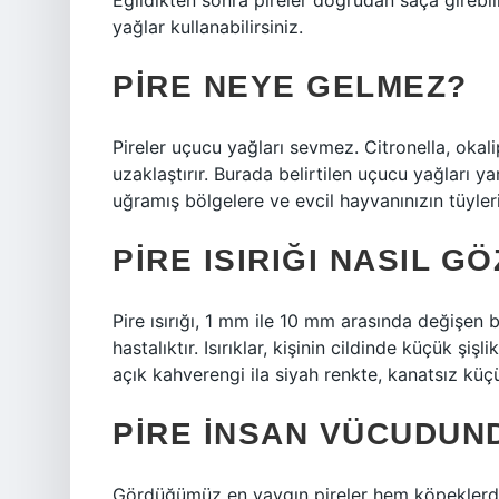
Eğildikten sonra pireler doğrudan saça girebili
yağlar kullanabilirsiniz.
PIRE NEYE GELMEZ?
Pireler uçucu yağları sevmez. Citronella, okali
uzaklaştırır. Burada belirtilen uçucu yağları yar
uğramış bölgelere ve evcil hayvanınızın tüylerin
PIRE ISIRIĞI NASIL G
Pire ısırığı, 1 mm ile 10 mm arasında değişen
hastalıktır. Isırıklar, kişinin cildinde küçük şi
açık kahverengi ila siyah renkte, kanatsız küçü
PIRE INSAN VÜCUDUND
Gördüğümüz en yaygın pireler hem köpeklerde