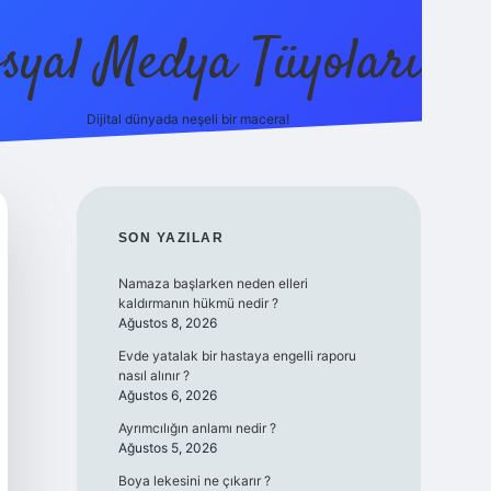
syal Medya Tüyoları
Dijital dünyada neşeli bir macera!
tulipbet yeni 
SIDEBAR
SON YAZILAR
Namaza başlarken neden elleri
kaldırmanın hükmü nedir ?
Ağustos 8, 2026
Evde yatalak bir hastaya engelli raporu
nasıl alınır ?
Ağustos 6, 2026
Ayrımcılığın anlamı nedir ?
Ağustos 5, 2026
Boya lekesini ne çıkarır ?