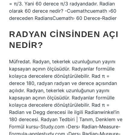
= π/3. Yani 60 derece π/3 radyandadır. Radian
olarak 60 derece nedir? -Cuemathcuemath ›60
dereceden RadiansCuemath› 60 Derece-Radier
RADYAN CINSINDEN AÇI
NEDIR?
Müfredat. Radyan, tekerlek uzunluğunun yayını
kapsayan açının ölçüsüdür. Radyanlar formülle
kolayca derecelere dönüştürülebilir. Rad π =
derece 180, radyan radyan ve derece açısından
açılıdır. Radyan, tekerlek uzunluğunun yayını
kapsayan açının ölçüsüdür. Radyanlar formülle
kolayca derecelere dönüştürülebilir. Rad π =
Radian ve Degg derecesi ile ilgili Radianwinkel’in
180 derecesi. Radyan Tedbiri | Tanım, Denklem ve
Formül kursu-Study.com ›Ders› Radian-Measure-
Formula-anglestudy.com ›Ders› Radian-Mureure-