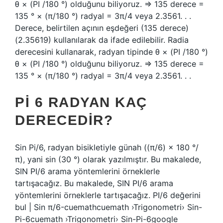
θ × (PI /180 °) olduğunu biliyoruz. ⇒ 135 derece =
135 ° × (π/180 °) radyal = 3π/4 veya 2.3561. . .
Derece, belirtilen açının eşdeğeri (135 derece)
(2.35619) kullanılarak da ifade edilebilir. Radia
derecesini kullanarak, radyan tipinde θ × (PI /180 °)
θ × (PI /180 °) olduğunu biliyoruz. ⇒ 135 derece =
135 ° × (π/180 °) radyal = 3π/4 veya 2.3561. . .
PI 6 RADYAN KAÇ
DERECEDIR?
Sin Pi/6, radyan bisikletiyle günah ((π/6) × 180 °/
π), yani sin (30 °) olarak yazılmıştır. Bu makalede,
SIN PI/6 arama yöntemlerini örneklerle
tartışacağız. Bu makalede, SIN PI/6 arama
yöntemlerini örneklerle tartışacağız. PI/6 değerini
bul | Sin π/6-cuemathcuemath ›Trigonometri› Sin-
Pi-6cuemath ›Trigonometri› Sin-Pi-6google