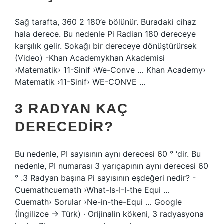
Sağ tarafta, 360 2 180’e bölünür. Buradaki cihaz
hala derece. Bu nedenle Pi Radian 180 dereceye
karşılık gelir. Sokağı bir dereceye dönüştürürsek
(Video) -Khan Academykhan Akademisi
›Matematik› 11-Sinif ›We-Conve … Khan Academy›
Matematik ›11-Sinif› WE-CONVE …
3 RADYAN KAÇ
DERECEDIR?
Bu nedenle, PI sayısının aynı derecesi 60 ° ‘dir. Bu
nedenle, PI numarası 3 yarıçapının aynı derecesi 60
° .3 Radyan başına Pi sayısının eşdeğeri nedir? -
Cuemathcuemath ›What-Is-I-I-the Equi …
Cuemath› Sorular ›Ne-in-the-Equi … Google
(İngilizce → Türk) · Orijinalin kökeni, 3 radyasyona