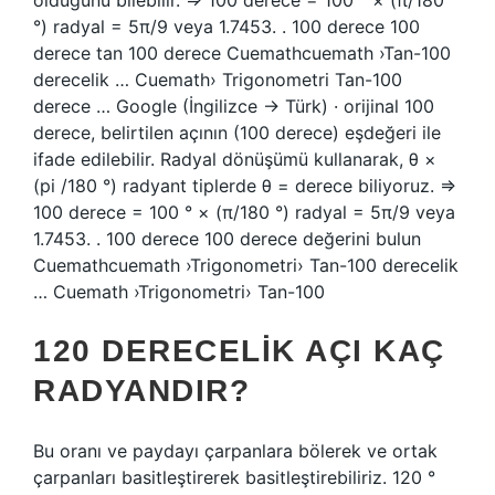
olduğunu bilebilir. ⇒ 100 derece = 100 ° × (π/180
°) radyal = 5π/9 veya 1.7453. . 100 derece 100
derece tan 100 derece Cuemathcuemath ›Tan-100
derecelik … Cuemath› Trigonometri Tan-100
derece … Google (İngilizce → Türk) · orijinal 100
derece, belirtilen açının (100 derece) eşdeğeri ile
ifade edilebilir. Radyal dönüşümü kullanarak, θ ×
(pi /180 °) radyant tiplerde θ = derece biliyoruz. ⇒
100 derece = 100 ° × (π/180 °) radyal = 5π/9 veya
1.7453. . 100 derece 100 derece değerini bulun
Cuemathcuemath ›Trigonometri› Tan-100 derecelik
… Cuemath ›Trigonometri› Tan-100
120 DERECELIK AÇI KAÇ
RADYANDIR?
Bu oranı ve paydayı çarpanlara bölerek ve ortak
çarpanları basitleştirerek basitleştirebiliriz. 120 °