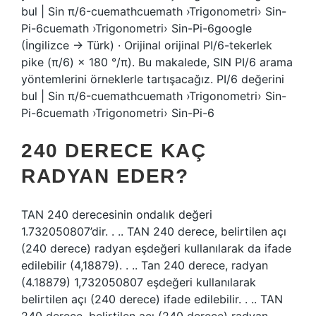
bul | Sin π/6-cuemathcuemath ›Trigonometri› Sin-
Pi-6cuemath ›Trigonometri› Sin-Pi-6google
(İngilizce → Türk) · Orijinal orijinal PI/6-tekerlek
pike (π/6) × 180 °/π). Bu makalede, SIN PI/6 arama
yöntemlerini örneklerle tartışacağız. PI/6 değerini
bul | Sin π/6-cuemathcuemath ›Trigonometri› Sin-
Pi-6cuemath ›Trigonometri› Sin-Pi-6
240 DERECE KAÇ
RADYAN EDER?
TAN 240 derecesinin ondalık değeri
1.732050807’dir. . .. TAN 240 derece, belirtilen açı
(240 derece) radyan eşdeğeri kullanılarak da ifade
edilebilir (4,18879). . .. Tan 240 derece, radyan
(4.18879) 1,732050807 eşdeğeri kullanılarak
belirtilen açı (240 derece) ifade edilebilir. . .. TAN