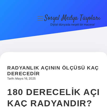
Sosyal Medya Tüyoları
menüyü
aç
Dijital dünyada neşeli bir macera!
Anasayfa
Gizlilik Politikası
Yasal Uyarı
Hakkımızda
RADYANLIK AÇININ ÖLÇÜSÜ KAÇ
DERECEDIR
Tarih: Mayıs 16, 2025
180 DERECELIK AÇI
KAÇ RADYANDIR?