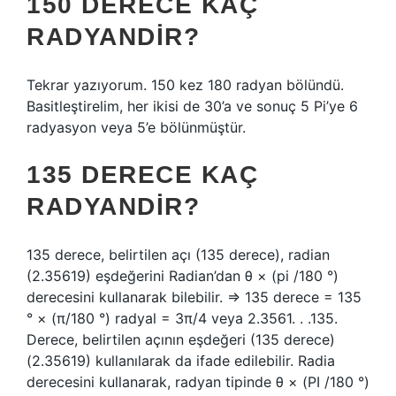
150 DERECE KAÇ
RADYANDIR?
Tekrar yazıyorum. 150 kez 180 radyan bölündü.
Basitleştirelim, her ikisi de 30’a ve sonuç 5 Pi’ye 6
radyasyon veya 5’e bölünmüştür.
135 DERECE KAÇ
RADYANDIR?
135 derece, belirtilen açı (135 derece), radian
(2.35619) eşdeğerini Radian’dan θ × (pi /180 °)
derecesini kullanarak bilebilir. ⇒ 135 derece = 135
° × (π/180 °) radyal = 3π/4 veya 2.3561. . .135.
Derece, belirtilen açının eşdeğeri (135 derece)
(2.35619) kullanılarak da ifade edilebilir. Radia
derecesini kullanarak, radyan tipinde θ × (PI /180 °)