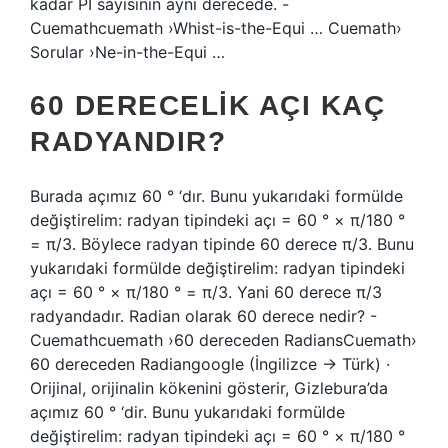
kadar PI sayısının aynı derecede. -
Cuemathcuemath ›Whist-is-the-Equi … Cuemath›
Sorular ›Ne-in-the-Equi …
60 DERECELIK AÇI KAÇ
RADYANDIR?
Burada açımız 60 ° ‘dır. Bunu yukarıdaki formülde
değiştirelim: radyan tipindeki açı = 60 ° × π/180 °
= π/3. Böylece radyan tipinde 60 derece π/3. Bunu
yukarıdaki formülde değiştirelim: radyan tipindeki
açı = 60 ° × π/180 ° = π/3. Yani 60 derece π/3
radyandadır. Radian olarak 60 derece nedir? -
Cuemathcuemath ›60 dereceden RadiansCuemath›
60 dereceden Radiangoogle (İngilizce → Türk) ·
Orijinal, orijinalin kökenini gösterir, Gizlebura’da
açımız 60 ° ‘dir. Bunu yukarıdaki formülde
değiştirelim: radyan tipindeki açı = 60 ° × π/180 °