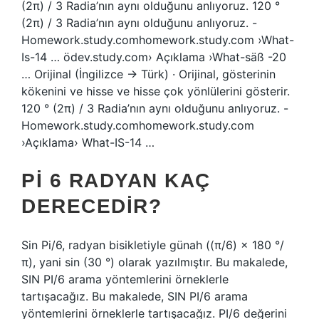
(2π) / 3 Radia’nın aynı olduğunu anlıyoruz. 120 °
(2π) / 3 Radia’nın aynı olduğunu anlıyoruz. -
Homework.study.comhomework.study.com ›What-
Is-14 … ödev.study.com› Açıklama ›What-säß -20
… Orijinal (İngilizce → Türk) · Orijinal, gösterinin
kökenini ve hisse ve hisse çok yönlülerini gösterir.
120 ° (2π) / 3 Radia’nın aynı olduğunu anlıyoruz. -
Homework.study.comhomework.study.com
›Açıklama› What-IS-14 …
PI 6 RADYAN KAÇ
DERECEDIR?
Sin Pi/6, radyan bisikletiyle günah ((π/6) × 180 °/
π), yani sin (30 °) olarak yazılmıştır. Bu makalede,
SIN PI/6 arama yöntemlerini örneklerle
tartışacağız. Bu makalede, SIN PI/6 arama
yöntemlerini örneklerle tartışacağız. PI/6 değerini