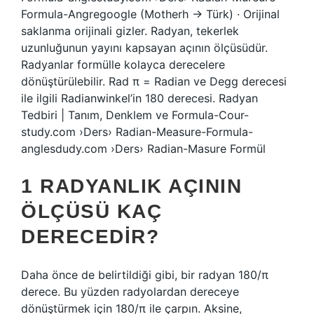
Formula-Angregoogle (Motherh → Türk) · Orijinal
saklanma orijinali gizler. Radyan, tekerlek
uzunluğunun yayını kapsayan açının ölçüsüdür.
Radyanlar formülle kolayca derecelere
dönüştürülebilir. Rad π = Radian ve Degg derecesi
ile ilgili Radianwinkel’in 180 derecesi. Radyan
Tedbiri | Tanım, Denklem ve Formula-Cour-
study.com ›Ders› Radian-Measure-Formula-
anglesdudy.com ›Ders› Radian-Masure Formül
1 RADYANLIK AÇININ
ÖLÇÜSÜ KAÇ
DERECEDIR?
Daha önce de belirtildiği gibi, bir radyan 180/π
derece. Bu yüzden radyolardan dereceye
dönüştürmek için 180/π ile çarpın. Aksine,