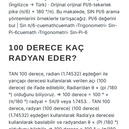
(İngilizce → Türk) · Orijinal orijinal PI/6-tekerlek
pike (π/6) × 180 °/π). Bu makalede, SIN PI/6 arama
yöntemlerini örneklerle tartışacağız. PI/6 değerini
bul | Sin π/6-cuemathcuemath ›Trigonometri› Sin-
Pi-6cuemath ›Trigonometri› Sin-Pi-6
100 DERECE KAÇ
RADYAN EDER?
TAN 100 derece, radian (1.74532) eşdeğeri ile
yarıçapı derecesi kullanılarak verilen açı (100
derece) de ifade edilebilir, Radian’dan θ × (pi /180
°) olduğunu biliyoruz. ⇒ 100 derece = 100 ° ×
(π/180 °) radyal = 5π/9 veya 1.7453. . TAN 100
derece, radyan (100 derece) (100 derece)
(1.74532) eşdeğeri kullanılarak Radia’ya derecesi
kullanılarak basılabilir ve radyandan θ × (PI /180 °)