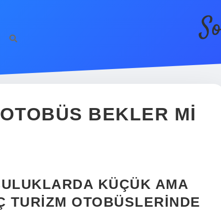
So
 OTOBÜS BEKLER MI
CULUKLARDA KÜÇÜK AMA
EÇ TURIZM OTOBÜSLERINDE