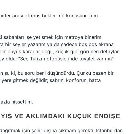
hirler arası otobüs bekler mi” konusunu tüm
i sabahları işe yetişmek için metroya binerim,
ya bir şeyler yazarım ya da sadece boş boş ekrana
er büyük kararlar değil, küçük gibi görünen detaylar
ey oldu: “Seç Turizm otobüslerinde tuvalet var mı?”
lan şu ki, bu soru beni düşündürdü. Çünkü bazen bir
yere gitmek değildir; sabrın, konforun, hatta
zla hissettim.
IŞ VE AKLIMDAKI KÜÇÜK ENDIŞE
dağıtmak için şehir dışına çıkmam gerekti. İstanbul’dan