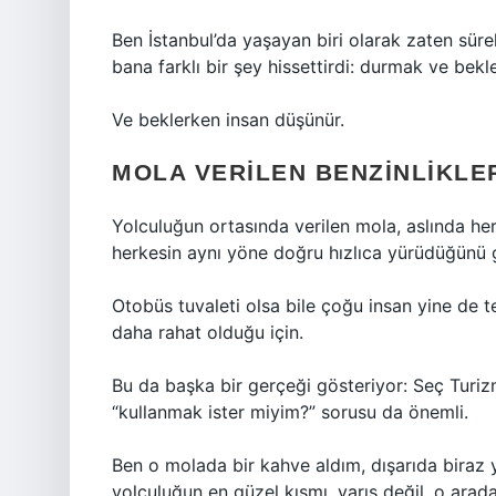
Ben İstanbul’da yaşayan biri olarak zaten sür
bana farklı bir şey hissettirdi: durmak ve be
Ve beklerken insan düşünür.
MOLA VERILEN BENZINLIKLE
Yolculuğun ortasında verilen mola, aslında he
herkesin aynı yöne doğru hızlıca yürüdüğünü 
Otobüs tuvaleti olsa bile çoğu insan yine de t
daha rahat olduğu için.
Bu da başka bir gerçeği gösteriyor: Seç Turiz
“kullanmak ister miyim?” sorusu da önemli.
Ben o molada bir kahve aldım, dışarıda biraz 
yolculuğun en güzel kısmı, varış değil, o arada