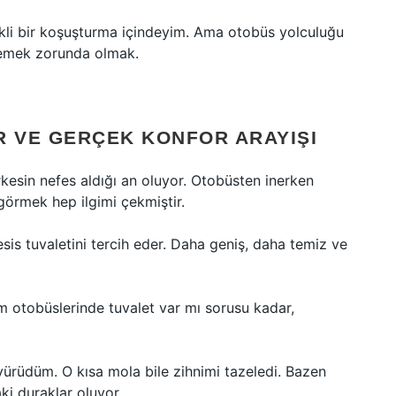
ekli bir koşuşturma içindeyim. Ama otobüs yolculuğu
klemek zorunda olmak.
R VE GERÇEK KONFOR ARAYIŞI
rkesin nefes aldığı an oluyor. Otobüsten inerken
görmek hep ilgimi çekmiştir.
esis tuvaletini tercih eder. Daha geniş, daha temiz ve
m otobüslerinde tuvalet var mı sorusu kadar,
yürüdüm. O kısa mola bile zihnimi tazeledi. Bazen
ki duraklar oluyor.