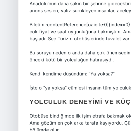
Anadolu’nun daha sakin bir şehrine gidecektim.
anons sesleri, valiz sürükleyen insanlar, acele
Biletim :contentReference[oaicite:0]{index=0}
çok fiyat ve saat uygunluğuna bakmıştım. Am
başladı: Seç Turizm otobüslerinde tuvalet var
Bu soruyu neden o anda daha çok önemsedim, b
önceki kötü bir yolculuğun hatırasıydı.
Kendi kendime düşündüm: “Ya yoksa?”
İşte o “ya yoksa” cümlesi insanın tüm yolculuk 
YOLCULUK DENEYIMI VE KÜÇ
Otobüse bindiğimde ilk işim etrafa bakmak old
Ama gözüm en çok arka tarafa kayıyordu. Çü
bölümde olur.