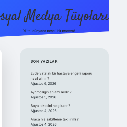
syal Medya Tüyoları
Dijital dünyada neşeli bir macera!
tulipbet ye
SIDEBAR
SON YAZILAR
Evde yatalak bir hastaya engelli raporu
nasıl alınır ?
Ağustos 6, 2026
Ayrımcılığın anlamı nedir ?
Ağustos 5, 2026
Boya lekesini ne çıkarır ?
Ağustos 4, 2026
Araca hız sabitleme takılır mı ?
Ağustos 4, 2026