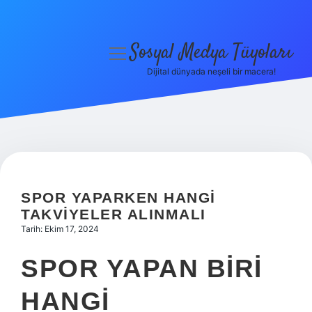
Sosyal Medya Tüyoları
menüyü
aç
Dijital dünyada neşeli bir macera!
Anasayfa
Gizlilik Politikası
Yasal Uyarı
Hakkımızda
SPOR YAPARKEN HANGI
TAKVIYELER ALINMALI
Tarih: Ekim 17, 2024
SPOR YAPAN BIRI
HANGI