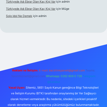
Türkiyede Adı Ebrar Olan Kaç Kişi Var
için
admin
Türkiyede Adı Ebrar Olan Kaç Kişi Var
için
Müge
Solo Idol Ne Demek
için
admin
i giriş
Reklam ve İletişim:
E-mail:
backlinkpaneli@gmail.com
Teams:
forumhizmeti@gmail.com
Whatsapp: 0262 606 0 726
Telegram:
@karabul
Yasal Uyarı:
Sitemiz, 5651 Sayılı Kanun gereğince Bilgi Teknolojileri
ve İletişim Kurumu (BTK) tarafından onaylanmış bir Yer Sağlayıcı
olarak hizmet vermektedir. Bu nedenle, sitedeki içerikleri proaktif
olarak denetleme veya araştırma yükümlülüğümüz bulunmamaktadır.