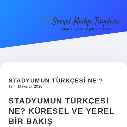
Sosyal Medya Tüyoları
menüyü
aç
Dijital dünyada neşeli bir macera!
Anasayfa
Gizlilik Politikası
Yasal Uyarı
Hakkımızda
STADYUMUN TÜRKÇESI NE ?
Tarih: Mayıs 27, 2026
STADYUMUN TÜRKÇESI
NE? KÜRESEL VE YEREL
BIR BAKIŞ