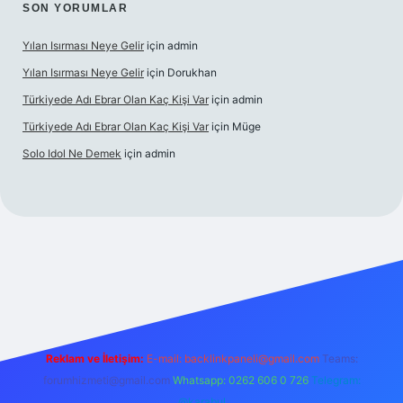
SON YORUMLAR
Yılan Isırması Neye Gelir
için
admin
Yılan Isırması Neye Gelir
için
Dorukhan
Türkiyede Adı Ebrar Olan Kaç Kişi Var
için
admin
Türkiyede Adı Ebrar Olan Kaç Kişi Var
için
Müge
Solo Idol Ne Demek
için
admin
bet yeni giriş
Reklam ve İletişim:
E-mail:
backlinkpaneli@gmail.com
Teams:
forumhizmeti@gmail.com
Whatsapp: 0262 606 0 726
Telegram:
@karabul