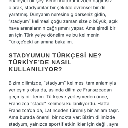
etkileyici bir şey. Kendi kültürümüzden bağımsız
olarak, stadyumlar bir şekilde evrensel bir dil
yaratmış. Dünyanın neresine giderseniz gidin,
“stadyum” kelimesi çoğu zaman size o büyük, açık
hava arenalarının çağrışımını yapar. Ama şimdi bir
an için Türkiye’ye dönelim ve bu kelimenin
Türkçe’deki anlamına bakalım.
STADYUMUN TÜRKÇESI NE?
TÜRKIYE’DE NASIL
KULLANILIYOR?
Bizim dilimizde, “stadyum” kelimesi tam anlamıyla
yerleşmiş olsa da, aslında dilimize Fransızcadan
geçmiş bir terim. Türkçeye yerleşmeden önce,
Fransızca “stade” kelimesi kullanılıyordu. Hatta
Fransızca’da da, Latinceden türemiş bir anlam taşır.
Ama burada önemli bir nokta var: Bizim dilimizde
stadyum, yalnızca sportif etkinlikler için değil, aynı