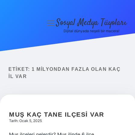
Sosyal Medya Tüyoları
menüyü
aç
Dijital dünyada neşeli bir macera!
Anasayfa
Gizlilik Politikası
Yasal Uyarı
ETIKET:
1 MILYONDAN FAZLA OLAN KAÇ
IL VAR
Hakkımızda
MUŞ KAÇ TANE ILÇESI VAR
Tarih: Ocak 5, 2025
Muş ilçeleri nelerdir? Muş ilinde 6 ilçe