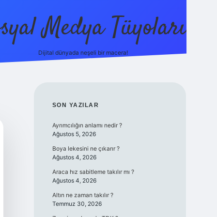
syal Medya Tüyoları
Dijital dünyada neşeli bir macera!
tulipbet yeni giriş
SIDEBAR
SON YAZILAR
Ayrımcılığın anlamı nedir ?
Ağustos 5, 2026
Boya lekesini ne çıkarır ?
Ağustos 4, 2026
Araca hız sabitleme takılır mı ?
Ağustos 4, 2026
Altın ne zaman takılır ?
Temmuz 30, 2026