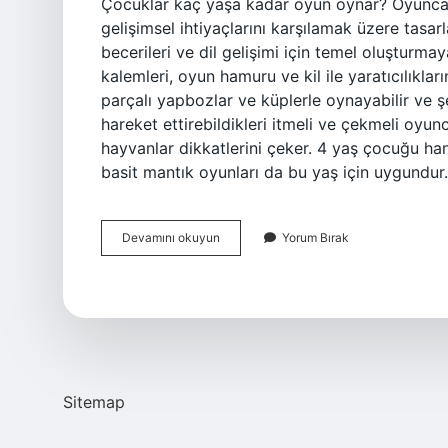
Çocuklar kaç yaşa kadar oyun oynar? Oyuncakla
gelişimsel ihtiyaçlarını karşılamak üzere tasar
becerileri ve dil gelişimi için temel oluşturm
kalemleri, oyun hamuru ve kil ile yaratıcılıkları
parçalı yapbozlar ve küplerle oynayabilir ve şek
hareket ettirebildikleri itmeli ve çekmeli oy
hayvanlar dikkatlerini çeker. 4 yaş çocuğu han
basit mantık oyunları da bu yaş için uygundur
Çocuklar
Devamını okuyun
Yorum Bırak
Kaç
Yaşında
Oyun
Oynar
Sitemap