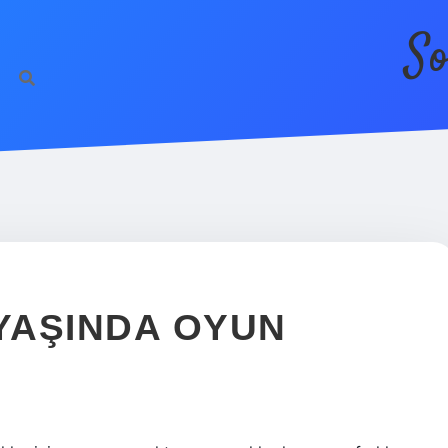
So
YAŞINDA OYUN