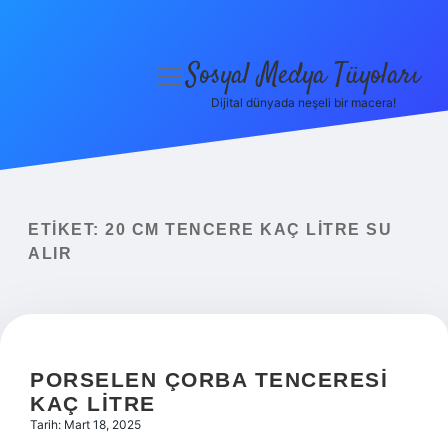
Sosyal Medya Tüyoları
menüyü
aç
Dijital dünyada neşeli bir macera!
Anasayfa
Gizlilik Politikası
Yasal Uyarı
ETIKET:
20 CM TENCERE KAÇ LITRE SU
ALIR
Hakkımızda
PORSELEN ÇORBA TENCERESI
KAÇ LITRE
Tarih: Mart 18, 2025