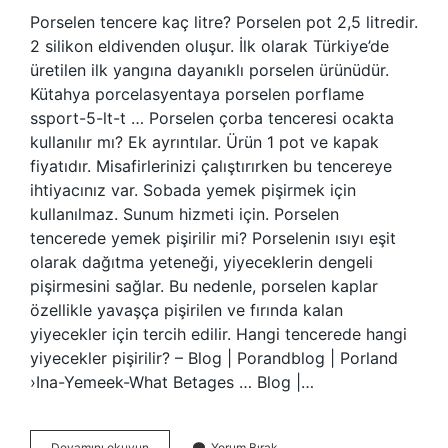
Porselen tencere kaç litre? Porselen pot 2,5 litredir.
2 silikon eldivenden oluşur. İlk olarak Türkiye’de
üretilen ilk yangına dayanıklı porselen ürünüdür.
Kütahya porcelasyentaya porselen porflame
ssport-5-lt-t … Porselen çorba tenceresi ocakta
kullanılır mı? Ek ayrıntılar. Ürün 1 pot ve kapak
fiyatıdır. Misafirlerinizi çalıştırırken bu tencereye
ihtiyacınız var. Sobada yemek pişirmek için
kullanılmaz. Sunum hizmeti için. Porselen
tencerede yemek pişirilir mi? Porselenin ısıyı eşit
olarak dağıtma yeteneği, yiyeceklerin dengeli
pişirmesini sağlar. Bu nedenle, porselen kaplar
özellikle yavaşça pişirilen ve fırında kalan
yiyecekler için tercih edilir. Hangi tencerede hangi
yiyecekler pişirilir? – Blog | Porandblog | Porland
›Ina-Yemeek-What Betages … Blog |…
Porselen
Devamını okuyun
Yorum Bırak