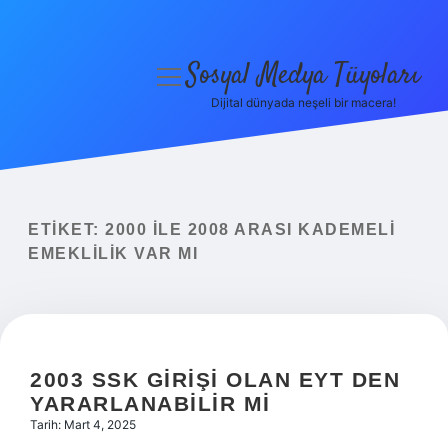
Sosyal Medya Tüyoları
menüyü
aç
Dijital dünyada neşeli bir macera!
Anasayfa
Gizlilik Politikası
Yasal Uyarı
ETIKET:
2000 ILE 2008 ARASI KADEMELI
EMEKLILIK VAR MI
Hakkımızda
2003 SSK GIRIŞI OLAN EYT DEN
YARARLANABILIR MI
Tarih: Mart 4, 2025