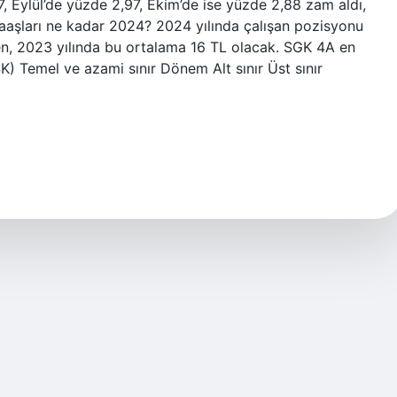
 Eylül’de yüzde 2,97, Ekim’de ise yüzde 2,88 zam aldı,
maaşları ne kadar 2024? 2024 yılında çalışan pozisyonu
en, 2023 yılında bu ortalama 16 TL olacak. SGK 4A en
 Temel ve azami sınır Dönem Alt sınır Üst sınır