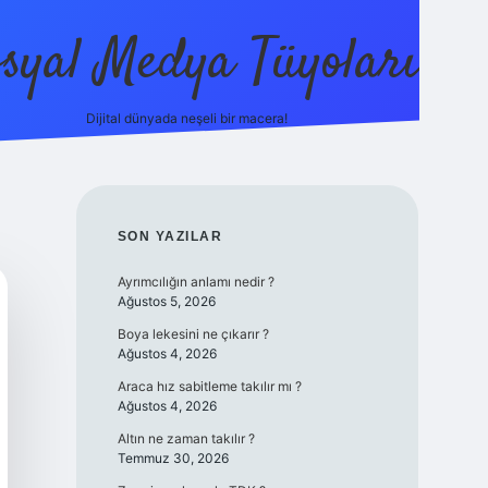
syal Medya Tüyoları
Dijital dünyada neşeli bir macera!
tulipbet 
SIDEBAR
SON YAZILAR
Ayrımcılığın anlamı nedir ?
Ağustos 5, 2026
Boya lekesini ne çıkarır ?
Ağustos 4, 2026
Araca hız sabitleme takılır mı ?
Ağustos 4, 2026
Altın ne zaman takılır ?
Temmuz 30, 2026