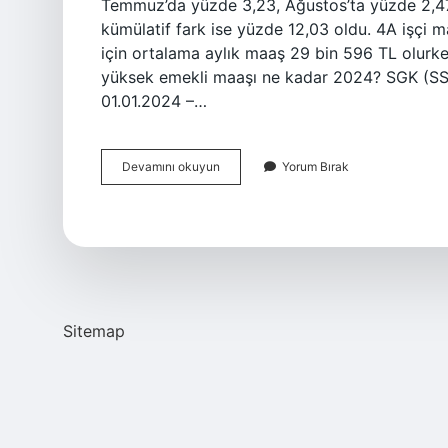
Temmuz’da yüzde 3,23, Ağustos’ta yüzde 2,47,
kümülatif fark ise yüzde 12,03 oldu. 4A işçi 
için ortalama aylık maaş 29 bin 596 TL olurk
yüksek emekli maaşı ne kadar 2024? SGK (SSK)
01.01.2024 –…
4
Devamını okuyun
Yorum Bırak
A
Emekli
Maaşı
Ne
Kadar
2024
Sitemap