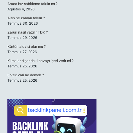
Araca hız sabitleme takılır mı ?
Ağustos 4, 2026
Altın ne zaman takılır ?
Temmuz 30, 2026
Zaruri nasıl yazılır TDK ?
Temmuz 29, 2026
Kürtün alevisi olur mu ?
Temmuz 27, 2026
Klimalar dışarıdaki havayı içeri verir mi ?
Temmuz 25, 2026
Erkek vari ne demek ?
Temmuz 25, 2026