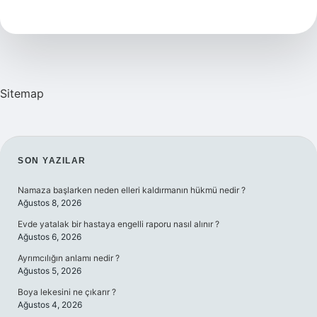
Demek
Sitemap
SIDEBAR
SON YAZILAR
Namaza başlarken neden elleri kaldırmanın hükmü nedir ?
Ağustos 8, 2026
Evde yatalak bir hastaya engelli raporu nasıl alınır ?
Ağustos 6, 2026
Ayrımcılığın anlamı nedir ?
Ağustos 5, 2026
Boya lekesini ne çıkarır ?
Ağustos 4, 2026