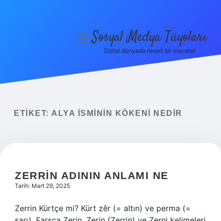
Sosyal Medya Tüyoları
menüyü
aç
Dijital dünyada neşeli bir macera!
Anasayfa
Gizlilik Politikası
Yasal Uyarı
ETIKET:
ALYA ISMININ KÖKENI NEDIR
Hakkımızda
ZERRIN ADININ ANLAMI NE
Tarih: Mart 29, 2025
Zerrin Kürtçe mi? Kürt zêr (= altın) ve perma (=
sarı), Farsça Zerin, Zerin (Zerrin) ve Zerni kelimeleri