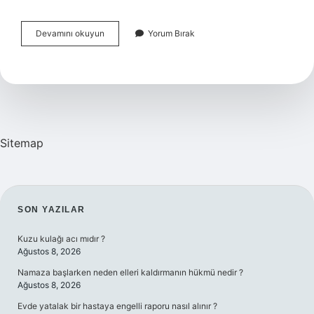
Anayasa
Devamını okuyun
Yorum Bırak
Mahkemesi
Hak
Ihlali
Kararı
Verirse
Ne
Olur
Sitemap
SIDEBAR
SON YAZILAR
Kuzu kulağı acı mıdır ?
Ağustos 8, 2026
Namaza başlarken neden elleri kaldırmanın hükmü nedir ?
Ağustos 8, 2026
Evde yatalak bir hastaya engelli raporu nasıl alınır ?