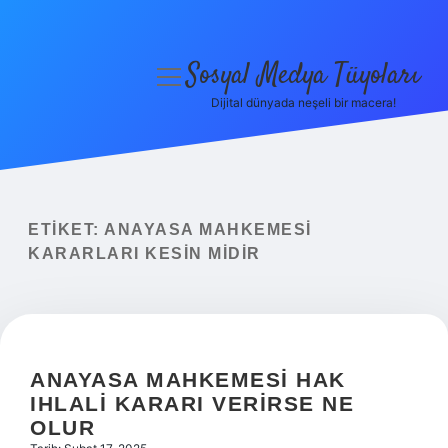
Sosyal Medya Tüyoları
menüyü
aç
Dijital dünyada neşeli bir macera!
Anasayfa
Gizlilik Politikası
Yasal Uyarı
ETIKET:
ANAYASA MAHKEMESI
KARARLARI KESIN MIDIR
Hakkımızda
ANAYASA MAHKEMESI HAK
IHLALI KARARI VERIRSE NE
OLUR