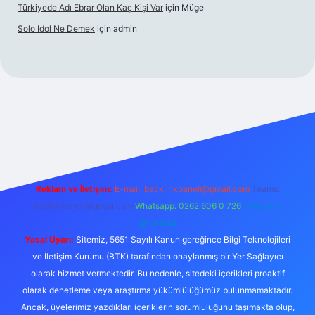
Türkiyede Adı Ebrar Olan Kaç Kişi Var
için
Müge
Solo Idol Ne Demek
için
admin
riş
Reklam ve İletişim:
E-mail:
backlinkpaneli@gmail.com
Teams:
forumhizmeti@gmail.com
Whatsapp: 0262 606 0 726
Telegram:
@karabul
Yasal Uyarı:
Sitemiz, 5651 Sayılı Kanun gereğince Bilgi Teknolojileri
ve İletişim Kurumu (BTK) tarafından onaylanmış bir Yer Sağlayıcı
olarak hizmet vermektedir. Bu nedenle, sitedeki içerikleri proaktif
olarak denetleme veya araştırma yükümlülüğümüz bulunmamaktadır.
Ancak, üyelerimiz yazdıkları içeriklerin sorumluluğunu taşımakta olup,