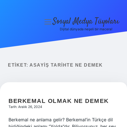
Sosyal Medya Tüyoları
menüyü
aç
Dijital dünyada neşeli bir macera!
Anasayfa
Gizlilik Politikası
Yasal Uyarı
ETIKET:
ASAYIŞ TARIHTE NE DEMEK
Hakkımızda
BERKEMAL OLMAK NE DEMEK
Tarih: Aralık 26, 2024
Berkemal ne anlama gelir? Berkemal’in Türkçe dil
birliğindeki anlamı “Yolda”dır. Biliyorsunuz, her şey