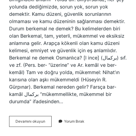
yolunda dediğimizde, sorun yok, sorun yok
demektir. Kamu düzeni, güvenlik sorunlarının
olmaması ve kamu düzeninin sağlanması demektir.
Durum berkemal ne demek? Bu kelimelerden biri
olan Berkemal, tam, yeterli, mükemmel ve eksiksiz
anlamına gelir. Arapça kökenli olan kamu düzeni
kelimesi, emniyet ve güvenlik için eş anlamlıdır.
Berkemal ne demek Osmanlıca? [l ince] (ﺑﺮﻛﻤﺎﻝ) sıf.
ve zf. (Pers. ber- “üzerine” ve Ar. kemāl ve ber-
kemāl) Tam ve doğru yolda, mükemmel: Nihat’ın
karısına olan aşkı mükemmeldi (Hüseyin R.
Gürpınar). Berkemal nereden gelir? Farsça bar-
kamāl برکمال “mükemmellikte, mükemmel bir
durumda” ifadesinden…
Berkemal
Devamını okuyun
Yorum Bırak
Olmak
Ne