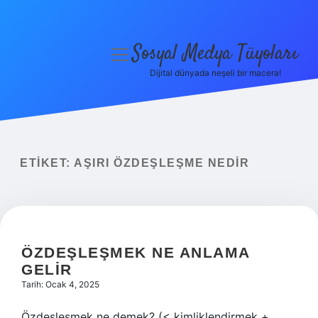
Sosyal Medya Tüyoları
menüyü
aç
Dijital dünyada neşeli bir macera!
Anasayfa
Gizlilik Politikası
Yasal Uyarı
ETIKET:
AŞIRI ÖZDEŞLEŞME NEDIR
Hakkımızda
ÖZDEŞLEŞMEK NE ANLAMA
GELIR
Tarih: Ocak 4, 2025
Özdeşleşmek ne demek? (< kimliklendirmek +