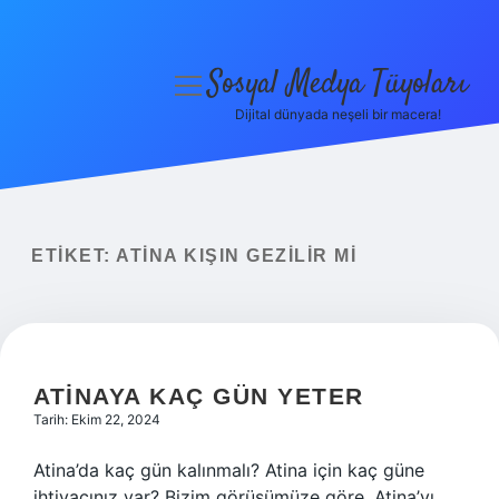
Sosyal Medya Tüyoları
menüyü
aç
Dijital dünyada neşeli bir macera!
Anasayfa
Gizlilik Politikası
Yasal Uyarı
ETIKET:
ATINA KIŞIN GEZILIR MI
Hakkımızda
ATINAYA KAÇ GÜN YETER
Tarih: Ekim 22, 2024
Atina’da kaç gün kalınmalı? Atina için kaç güne
ihtiyacınız var? Bizim görüşümüze göre, Atina’yı