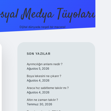
syal Medya Tüyoları
Dijital dünyada neşeli bir macera!
tulipbet yeni 
SIDEBAR
SON YAZILAR
Ayrımcılığın anlamı nedir ?
Ağustos 5, 2026
Boya lekesini ne çıkarır ?
Ağustos 4, 2026
Araca hız sabitleme takılır mı ?
Ağustos 4, 2026
Altın ne zaman takılır ?
Temmuz 30, 2026