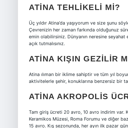
ATINA TEHLIKELI MI?
Üç yıldır Atina’da yaşıyorum ve size şunu söyley
Çevrenizin her zaman farkında olduğunuz süre
emin olabilirsiniz. Dünyanın neresine seyahat e
açık tutmalısınız.
ATINA KIŞIN GEZILIR M
Atina ılıman bir iklime sahiptir ve tüm yıl boy
aktivitelerle şehir, konuklarına benzersiz bir t
ATINA AKROPOLIS ÜCR
Tam giriş ücreti 20 avro, 10 avro indirim var. 
Keramikos Müzesi, Roma Forumu ve diğer bazı ye
15 avro. Kış sezonunda, her ayın ilk pazar günü