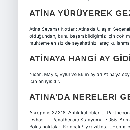
ATINA YÜRÜYEREK GEZ
Atina Seyahat Notları: Atina’da Ulaşım Seçenek
olduğundan, bunu başarabildiğimiz için çok m
muhtemelen siz de seyahatinizi araç kullanma
ATINAYA HANGI AY GID
Nisan, Mayıs, Eylül ve Ekim ayları Atina’ya sey
için en iyisidir.
ATINA’DA NERELERI G
Akropolis 37.318. Antik kalıntılar. … Parthenon.
levhası. … Panathenaic Stadyumu. 7.055. Aren
Bakış noktaları Kolonaki/Lykavittos. …Hephaes