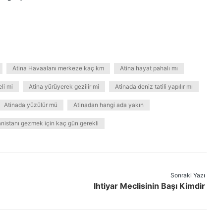
Atina Havaalanı merkeze kaç km
Atina hayat pahalı mı
eli mi
Atina yürüyerek gezilir mi
Atinada deniz tatili yapılır mı
Atinada yüzülür mü
Atinadan hangi ada yakın
nistanı gezmek için kaç gün gerekli
Sonraki Yazı
Ihtiyar Meclisinin Başı Kimdir