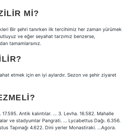
ILIR MI?
leri Bir şehri tanırken ilk tercihimiz her zaman yürümek
utluyuz ve eğer seyahat tarzımız benzerse,
dan tamamlarsınız.
ILIR?
ahat etmek için en iyi aylardır. Sezon ve şehir ziyaret
EZMELI?
 17.595. Antik kalıntılar. … 3. Levha. 16.582. Mahalle
alar ve stadyumlar Pangrati. … Lycabettus Dağı. 6.356.
tus Tapınağı 4.622. Dini yerler Monastiraki. …Agora.