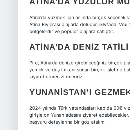
ATINA’DA YÜZÜLÜR M
Atina’da yüzmek için aslında birçok seçenek v
Atina Rivierası plajlarla doludur. Glyfada, Vou
bölgelerdir ve popüler plajlara sahiptir.
ATINA’DA DENIZ TATILI
Pire, Atina’da denize girebileceğiniz birçok p
yemek ve duş imkanı sunan birçok işletme bul
ziyaret etmenizi öneririz.
YUNANISTAN’I GEZMEK
2024 yılında Türk vatandaşları kapıda 60€ vi
girişle on Yunan adasını ziyaret edebilecekler
başvuru detaylarına bir göz atalım.