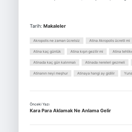
Tarih:
Makaleler
Akropolis ne zaman ücretsiz
Atina Akropolis ücretli mi
Atina kaç günlük
Atina kışın gezilir mi
Atina tehlik
Atinada kaç gün kalınmalı
Atinada nereleri gezmeli
Atinanın neyi meşhur
Atinaya hangi ay gidilir
Yuna
Önceki Yazı
Kara Para Aklamak Ne Anlama Gelir