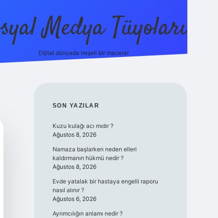
syal Medya Tüyoları
Dijital dünyada neşeli bir macera!
tulipbet yeni giriş
SIDEBAR
SON YAZILAR
Kuzu kulağı acı mıdır ?
Ağustos 8, 2026
Namaza başlarken neden elleri
kaldırmanın hükmü nedir ?
Ağustos 8, 2026
Evde yatalak bir hastaya engelli raporu
nasıl alınır ?
Ağustos 6, 2026
Ayrımcılığın anlamı nedir ?