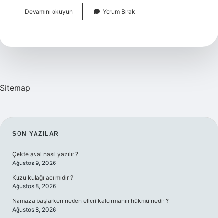
Bilimin
Devamını okuyun
Yorum Bırak
Dayandığı
Temel
Varsayımlar
Nelerdir
Sitemap
SIDEBAR
SON YAZILAR
Çekte aval nasıl yazılır ?
Ağustos 9, 2026
Kuzu kulağı acı mıdır ?
Ağustos 8, 2026
Namaza başlarken neden elleri kaldırmanın hükmü nedir ?
Ağustos 8, 2026