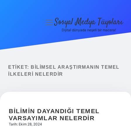
Sosyal Medya Tüyoları
menüyü
aç
Dijital dünyada neşeli bir macera!
Anasayfa
Gizlilik Politikası
Yasal Uyarı
ETIKET:
BILIMSEL ARAŞTIRMANIN TEMEL
ILKELERI NELERDIR
Hakkımızda
BILIMIN DAYANDIĞI TEMEL
VARSAYIMLAR NELERDIR
Tarih: Ekim 28, 2024