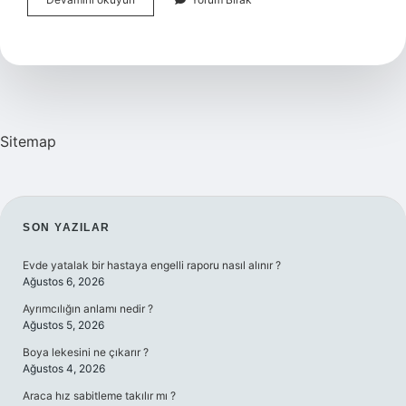
Gübre
Çözeltisi
Ne
Zaman
Kullanılır
Sitemap
SIDEBAR
SON YAZILAR
Evde yatalak bir hastaya engelli raporu nasıl alınır ?
Ağustos 6, 2026
Ayrımcılığın anlamı nedir ?
Ağustos 5, 2026
Boya lekesini ne çıkarır ?
Ağustos 4, 2026
Araca hız sabitleme takılır mı ?