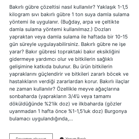
Bakırlı gübre çözeltisi nasıl kullanılır? Yaklaşık 1-1,5
kilogram sıvı bakırlı gübre 1 ton suya damla sulama
yöntemi ile uygulanır. (Buğday, arpa ve çeltikte
damla sulama yöntemi kullanılmaz.) Dozları
yapraktan veya damla sulama ile haftada bir 10-15
gün süreyle uygulayabilirsiniz. Bakırlı gübre ne işe
yarar? Bakır gübresi topraktaki bakır eksikliğini
gidermeye yardımcı olur ve bitkilerin sağlıklı
gelişimine katkıda bulunur. Bu ürün bitkilerin
yapraklarını güçlendirir ve bitkileri zararlı böcek ve
hastalıkların verdiği zararlardan korur. Bakırlı ilaçlar
ne zaman kullanılır? Özellikle meyve ağaçlarına
sonbaharda (yaprakların 3/4’ü veya tamamı
döküldüğünde %2’lik doz) ve ilkbaharda (gözler
uyanmadan 1 hafta önce %1-1,5’luk doz) Burgonya
bulamacı uygulandığında,…
Bakırlı
Devamını okuyun
Yorum Bırak