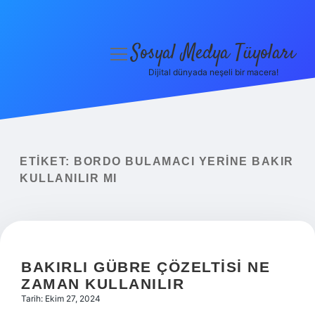
Sosyal Medya Tüyoları
menüyü
aç
Dijital dünyada neşeli bir macera!
Anasayfa
Gizlilik Politikası
Yasal Uyarı
ETIKET:
BORDO BULAMACI YERINE BAKIR
KULLANILIR MI
Hakkımızda
BAKIRLI GÜBRE ÇÖZELTISI NE
ZAMAN KULLANILIR
Tarih: Ekim 27, 2024