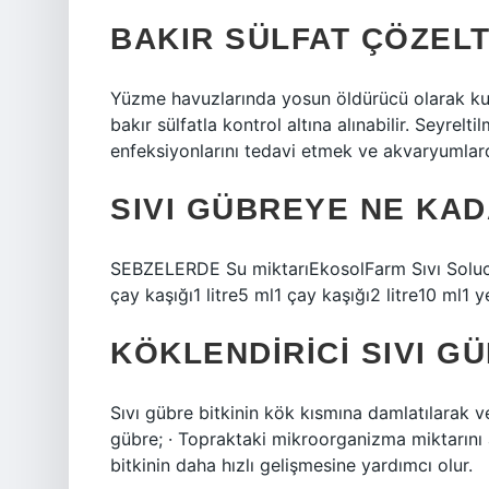
BAKIR SÜLFAT ÇÖZELT
Yüzme havuzlarında yosun öldürücü olarak kul
bakır sülfatla kontrol altına alınabilir. Seyrelt
enfeksiyonlarını tedavi etmek ve akvaryumlarda
SIVI GÜBREYE NE KAD
SEBZELERDE Su miktarıEkosolFarm Sıvı Solu
çay kaşığı1 litre5 ml1 çay kaşığı2 litre10 ml1
KÖKLENDIRICI SIVI G
Sıvı gübre bitkinin kök kısmına damlatılarak v
gübre; · Topraktaki mikroorganizma miktarını art
bitkinin daha hızlı gelişmesine yardımcı olur.