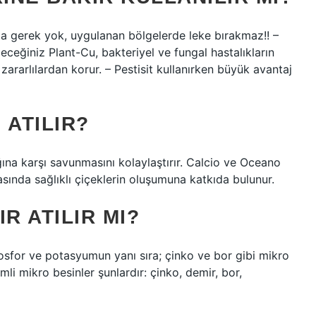
a gerek yok, uygulanan bölgelerde leke bırakmaz!! –
ceğiniz Plant-Cu, bakteriyel ve fungal hastalıkların
e zararlılardan korur. – Pestisit kullanırken büyük avantaj
 ATILIR?
ğına karşı savunmasını kolaylaştırır. Calcio ve Oceano
asında sağlıklı çiçeklerin oluşumuna katkıda bulunur.
R ATILIR MI?
osfor ve potasyumun yanı sıra; çinko ve bor gibi mikro
emli mikro besinler şunlardır: çinko, demir, bor,