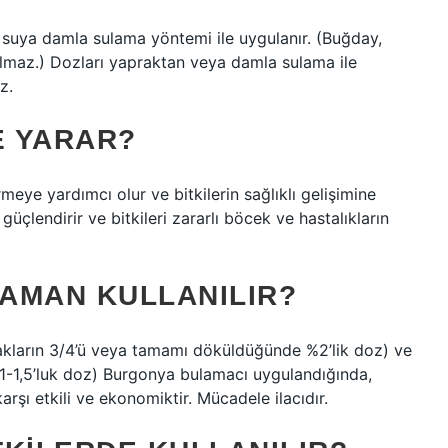
on suya damla sulama yöntemi ile uygulanır. (Buğday,
ılmaz.) Dozları yapraktan veya damla sulama ile
z.
E YARAR?
rmeye yardımcı olur ve bitkilerin sağlıklı gelişimine
güçlendirir ve bitkileri zararlı böcek ve hastalıkların
ZAMAN KULLANILIR?
akların 3/4’ü veya tamamı döküldüğünde %2’lik doz) ve
1-1,5’luk doz) Burgonya bulamacı uygulandığında,
arşı etkili ve ekonomiktir. Mücadele ilacıdır.