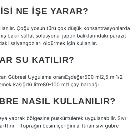
ISI NE IŞE YARAR?
lanılır. Çoğu yosun türü çok düşük konsantrasyonlarda
ilmiş bakır sülfat solüsyonu, japon balıklarındaki parazit
ki salyangozları öldürmek için kullanılır.
AR SU KATILIR?
can Gübresi Uygulama oranıEşdeğer500 ml2,5 ml1/2
 yemek kaşığı16 litre80-100 ml1 çay bardağı
ÜBRE NASIL KULLANILIR?
eya yaprak bölgesine püskürtülerek uygulanabilir. Sıvı
tırır. · Toprağın besin içeriğini arttıran sıvı gübre