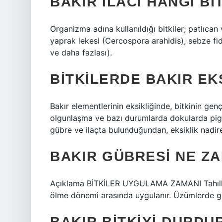
BAKIR ILACI HANGI B
Organizma adına kullanıldığı bitkiler; patlıcan 
yaprak lekesi (Cercospora arahidis), sebze fi
ve daha fazlası).
BITKILERDE BAKIR EKS
Bakır elementlerinin eksikliğinde, bitkinin gen
olgunlaşma ve bazı durumlarda dokularda pigment
gübre ve ilaçta bulunduğundan, eksiklik nadire
BAKIR GÜBRESI NE ZA
Açıklama BİTKİLER UYGULAMA ZAMANI Tahıllar
ölme dönemi arasında uygulanır. Üzümlerde g
BAKIR BITKIYI DURDU