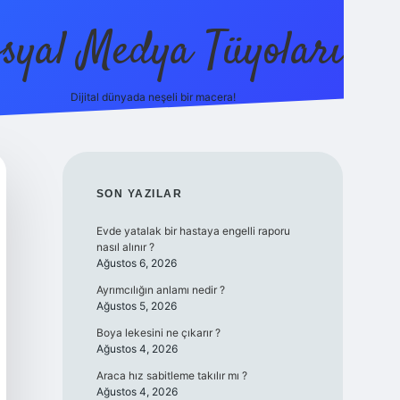
syal Medya Tüyoları
Dijital dünyada neşeli bir macera!
SIDEBAR
SON YAZILAR
Evde yatalak bir hastaya engelli raporu
nasıl alınır ?
Ağustos 6, 2026
Ayrımcılığın anlamı nedir ?
Ağustos 5, 2026
Boya lekesini ne çıkarır ?
Ağustos 4, 2026
Araca hız sabitleme takılır mı ?
Ağustos 4, 2026