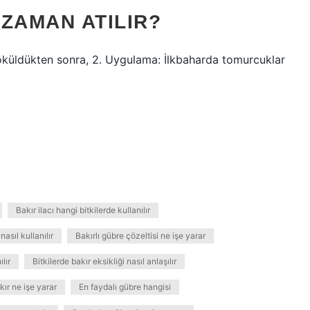
ZAMAN ATILIR?
öküldükten sonra, 2. Uygulama: İlkbaharda tomurcuklar
Bakır ilacı hangi bitkilerde kullanılır
nasıl kullanılır
Bakırlı gübre çözeltisi ne işe yarar
lır
Bitkilerde bakır eksikliği nasıl anlaşılır
ır ne işe yarar
En faydalı gübre hangisi