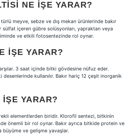
TISI NE IŞE YARAR?
r türlü meyve, sebze ve dış mekan ürünlerinde bakır
kır sülfat içeren gübre solüsyonları, yapraktan veya
timinde ve etkili fotosentezinde rol oynar.
E IŞE YARAR?
 karşılar. 3 saat içinde bitki gövdesine nüfuz eder.
 desenlerinde kullanılır. Bakır hariç 12 çeşit inorganik
 IŞE YARAR?
rekli elementlerden biridir. Klorofil sentezi, bitkinin
de önemli bir rol oynar. Bakır ayrıca bitkide protein ve
a büyüme ve gelişme yavaşlar.