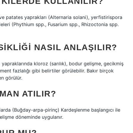
ITKILERDE KULLANILIR?
ve patates yaprakları (Alternaria solani), yerfistirispora
deleri (Phythium spp., Fusarium spp., Rhizoctonia spp.
IKLIĞI NASIL ANLAŞILIR?
ç yapraklarında kloroz (sarılık), bodur gelişme, gecikmiş
 fazlalığı gibi belirtiler görülebilir. Bakır birçok
n görülür.
MAN ATILIR?
da (Buğday-arpa-pirinç) Kardeşlenme başlangıcı ile
elişme döneminde uygulanır.
RUR MU?