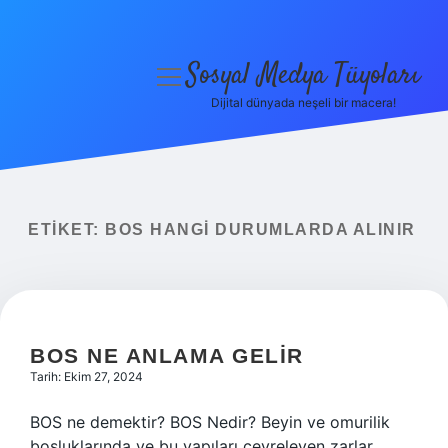
Sosyal Medya Tüyoları
menüyü
aç
Dijital dünyada neşeli bir macera!
Anasayfa
Gizlilik Politikası
Yasal Uyarı
ETIKET:
BOS HANGI DURUMLARDA ALINIR
Hakkımızda
BOS NE ANLAMA GELIR
Tarih: Ekim 27, 2024
BOS ne demektir? BOS Nedir? Beyin ve omurilik
boşluklarında ve bu yapıları çevreleyen zarlar