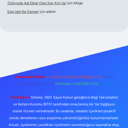
Türkiyede Adı Ebrar Olan Kaç Kişi Var
için
Müge
Solo Idol Ne Demek
için
admin
riş
Reklam ve İletişim:
E-mail:
backlinkpaneli@gmail.com
Teams:
forumhizmeti@gmail.com
Whatsapp: 0262 606 0 726
Telegram:
@karabul
Yasal Uyarı:
Sitemiz, 5651 Sayılı Kanun gereğince Bilgi Teknolojileri
ve İletişim Kurumu (BTK) tarafından onaylanmış bir Yer Sağlayıcı
olarak hizmet vermektedir. Bu nedenle, sitedeki içerikleri proaktif
olarak denetleme veya araştırma yükümlülüğümüz bulunmamaktadır.
Ancak, üyelerimiz yazdıkları içeriklerin sorumluluğunu taşımakta olup,