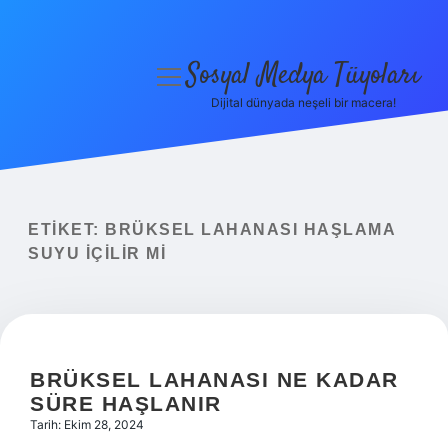
Sosyal Medya Tüyoları
menüyü
aç
Dijital dünyada neşeli bir macera!
Anasayfa
Gizlilik Politikası
Yasal Uyarı
ETIKET:
BRÜKSEL LAHANASI HAŞLAMA
SUYU IÇILIR MI
Hakkımızda
BRÜKSEL LAHANASI NE KADAR
SÜRE HAŞLANIR
Tarih: Ekim 28, 2024