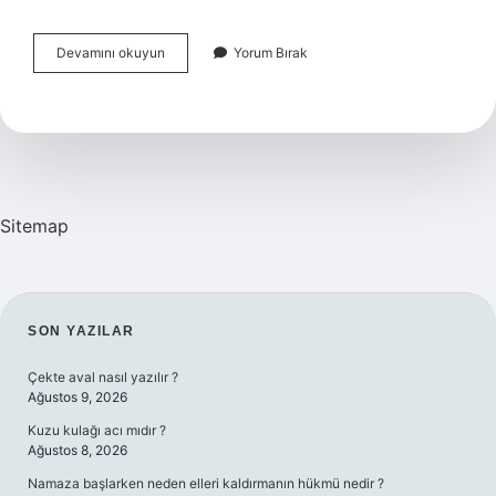
Brüksel
Devamını okuyun
Yorum Bırak
Lahanası
Ne
Kadar
Süre
Haşlanır
Sitemap
SIDEBAR
SON YAZILAR
Çekte aval nasıl yazılır ?
Ağustos 9, 2026
Kuzu kulağı acı mıdır ?
Ağustos 8, 2026
Namaza başlarken neden elleri kaldırmanın hükmü nedir ?